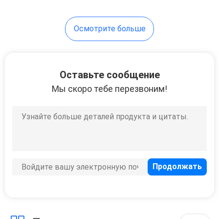
63
Осмотрите больше
Всасывающий
фильтр
гидравлического
Оставьте сообщение
Мы скоро тебе перезвоним!
масла
18
Гидравлический
фильтр суфлера