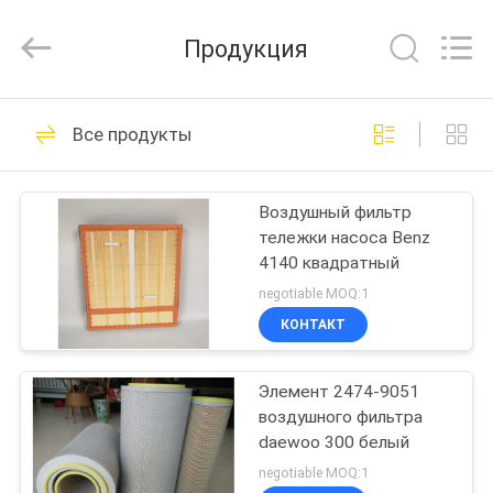
Co.,
Ltd.
All
Продукция
Rights
Reserved.
Developed
by
ECER
ДОМ
4
Все продукты
Запчасти
ПРОДУКТЫ
экскаватора
Воздушный фильтр
тележки насоса Benz
ВИДЕО
4140 квадратный
negotiable MOQ:1
О
КОНТАКТ
105
НАС
Патрон фильтра
Элемент 2474-9051
воздушного фильтра
ПУТЕШЕСТВИЕ
воздуха более
daewoo 300 белый
ФАБРИКИ
negotiable MOQ:1
чистый