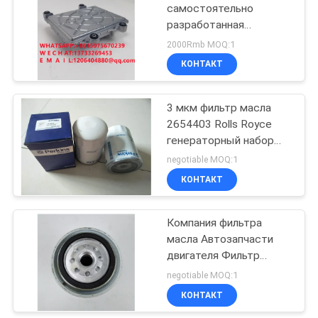
самостоятельно
разработанная
27
компьютерная плата
2000Rmb MOQ:1
ECU 612650080075
Пылевой фильтр
КОНТАКТ
компьютерная плата
кондиционера
для тяжелых
грузовиков и
3 мкм фильтр масла
строительных машин
2654403 Rolls Royce
генераторный набор
совпадающий фильтр
negotiable MOQ:1
КОНТАКТ
40
Фильтр
Компания фильтра
масла Автозапчасти
возвращения
двигателя Фильтр
гидравлического
топливного насоса
negotiable MOQ:1
Ulpk0041
КОНТАКТ
масла