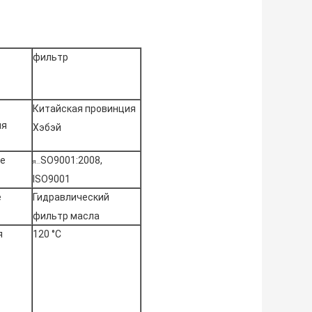
фильтр
Китайская провинция
ия
Хэбэй
е
SO9001:2008,
Я...
ISO9001
е
Гидравлический
фильтр масла
я
120 °C