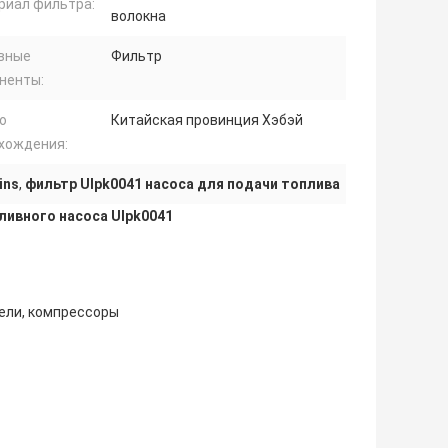
риал фильтра:
волокна
вные
Фильтр
ненты:
о
Китайская провинция Хэбэй
хождения:
ins
,
фильтр Ulpk0041 насоса для подачи топлива
ливного насоса Ulpk0041
тели, компрессоры