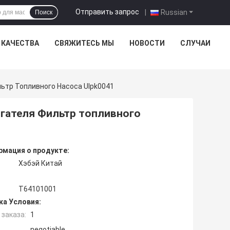
Отправить запрос
|
Russian
Поиск
 КАЧЕСТВА
СВЯЖИТЕСЬ МЫ
НОВОСТИ
СЛУЧАИ
ьтр Топливного Насоса Ulpk0041
гателя Фильтр топливного
мация о продукте:
Хэбэй Китай
T64101001
ка Условия:
заказа:
1
negotiable