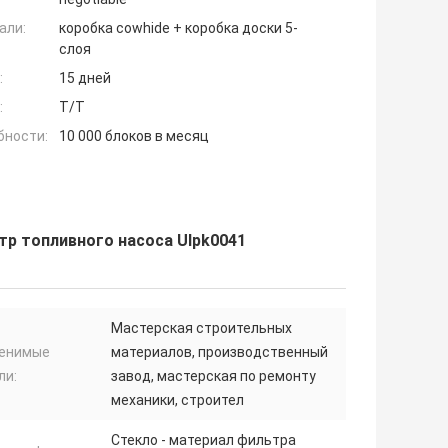
али:
коробка cowhide + коробка доски 5-
слоя
:
15 дней
:
T/T
бности:
10 000 блоков в месяц
тр топливного насоса Ulpk0041
Мастерская строительных
енимые
материалов, производственный
ли:
завод, мастерская по ремонту
механики, строител
Стекло - материал фильтра