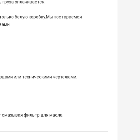
 груза оплачивается.
 только белую коробку.Мы постараемся
зами..
азцами или техническими чертежами.
r смазывая фильтр для масла