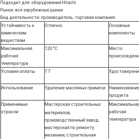
Подходит для: оборудования Hitachi
Рынок: все зарубежные рынки
Вид деятельности: производитель, торговая компания
Устойчивость к
Отлично.
Основные
химическим
компоненты
веществам
Максимальная
120 °C
Место
рабочая
происхожден
температура
Условия оплаты
ТТ
Удостоверени
Использование
Удаление масляных примеси
Наименовани
продукта
Применимые
Мастерская строительных
Максимальна
отрасли
рабочая
материалов,
температура
производственный завод,
мастерская по ремонту
механики, строительная