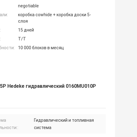
negotiable
али:
коробка cowhide + коробка доски 5-
слоя
:
15 дней
:
T/T
бности:
10 000 блоков в месяц
05P Hedeke гидравлический 0160MU010P
ема
Гидравлический и топливная
льности::
система