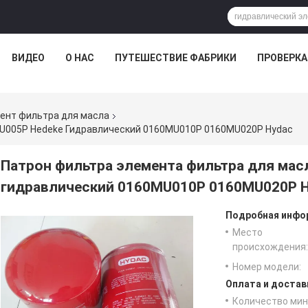
ВИДЕО
О НАС
ПУТЕШЕСТВИЕ ФАБРИКИ
ПРОВЕРКА
ент фильтра для масла
U005P Hedeke Гидравлический 0160MU010P 0160MU020P Hydac
Патрон фильтра элемента фильтра для мас
гидравлический 0160MU010P 0160MU020P 
Подробная инфор
Место
происхождения:
Номер модели:
Оплата и достав
Количество мин 