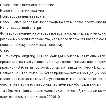
Более низкое энергопотребление,
Более длинная жидкая жизнь,
Производственные затраты
Более низкие, более низкие расходы на техническое обслуживани
Использованный внутри
Фильтр установлен на очередь возврата масла гидравлической 
различных масляных баках, так, что масло пропуская назад к ма
полезен к циркуляции масла в систему.
О нас
CO. фильтра Langfang Fulu, Ltd. молодая и энергичная компания 
производственную установку быть расположенным в парке горячег
провинции Хэбэя, за портом аэропорта и Тяньцзиня Пекин Daxing
Полностью штат компании будет придерживаться концепции «обс
целостностью, качество, обслуживание, и предприимчивое как н
обеспечиваться вас с высококачественными обслуживаниями!
,
тег:
Элемент фильтра для масла гидравлический
гидравлически
элемент фильтра для масла 9700810