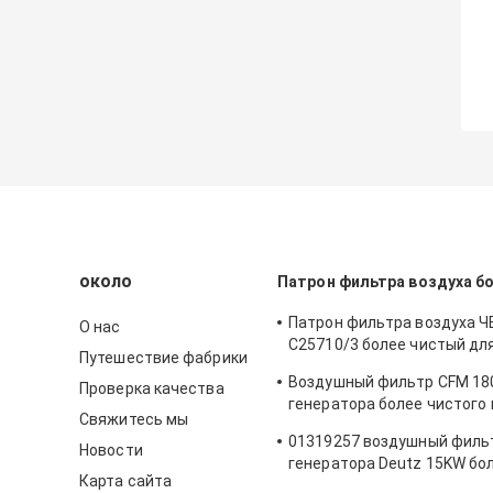
около
Патрон фильтра воздуха б
Патрон фильтра воздуха 
О нас
C25710/3 более чистый дл
Путешествие фабрики
воздушного фильтра комп
Воздушный фильтр CFM 18
Проверка качества
воздуха винта атласа
генератора более чистого
Свяжитесь мы
фильтра воздуха 21377917
01319257 воздушный филь
Новости
генератора Deutz 15KW бо
Карта сайта
патрона фильтра воздуха