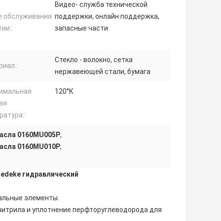
Видео- служба технической
е обслуживания
поддержки, онлайн поддержка,
ии::
запасные части
Стекло - волокно, сетка
иал::
нержавеющей стали, бумага
имальная
120°К
ая
ратура::
масла 0160MU005P
,
масла 0160MU010P
,
edeke гидравлический
чальные элементы.
 нитрила и уплотнение перфторуглеводорода для