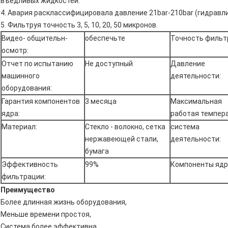
въедливых жидкостей.
4. Авария расклассифицировала давление 21bar-210bar (гидравл
5. Фильтруя точность 3, 5, 10, 20, 50 микронов.
Видео- общительн-
обеспечьте
Точность фильт
осмотр:
Отчет по испытанию
Не доступный
Давление
машинного
деятельности:
оборудования:
Гарантия компонентов
3 месяца
Максимальная
ядра:
работая темпера
Материал:
Стекло - волокно, сетка
система
нержавеющей стали,
деятельности:
бумага
Эффективность
99%
Компоненты ядр
фильтрации:
Преимущество
Более длинная жизнь оборудования,
Меньше времени простоя,
Система более эффективна,