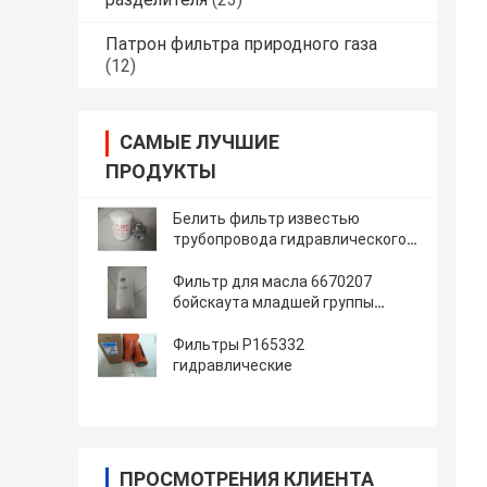
Патрон фильтра природного газа
(12)
САМЫЕ ЛУЧШИЕ
ПРОДУКТЫ
Белить фильтр известью
трубопровода гидравлического
масла роторный
Фильтр для масла 6670207
бойскаута младшей группы
затяжелителя экскаватора
гидравлический
Фильтры P165332
гидравлические
ПРОСМОТРЕНИЯ КЛИЕНТА