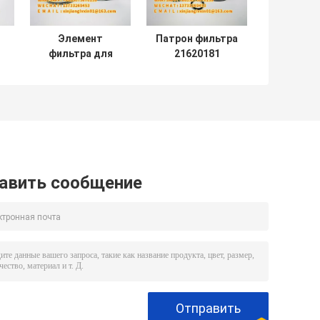
Элемент
Патрон фильтра
фильтра для
21620181
-
масла фильтра
P951413 T280W
для масла
TB13941x
21620181
TB1396x танка
й
P951413 T280W
засыхания
31
AD27747
гидравлический
промышленный
авить сообщение