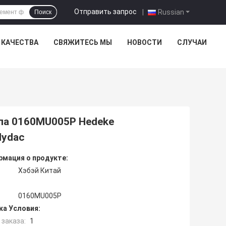
Отправить запрос
|
Russian
Поиск
 КАЧЕСТВА
СВЯЖИТЕСЬ МЫ
НОВОСТИ
СЛУЧАИ
ла 0160MU005P Hedeke
Hydac
мация о продукте:
Хэбэй Китай
0160MU005P
ка Условия:
заказа:
1