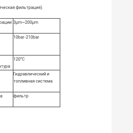
ическая фильтрация).
рации:
3μm~200μm
10bar-210bar
120°C
тура:
Гидравлический и
топливная система
а:
фильтр