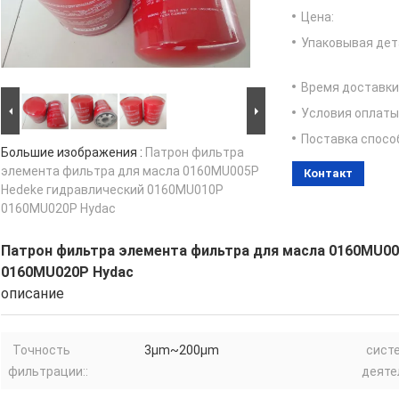
Цена:
Упаковывая дет
Время доставки
Условия оплаты
Поставка спосо
Большие изображения :
Патрон фильтра
элемента фильтра для масла 0160MU005P
Контакт
Hedeke гидравлический 0160MU010P
0160MU020P Hydac
Патрон фильтра элемента фильтра для масла 0160MU0
0160MU020P Hydac
описание
Точность
3μm~200μm
сист
фильтрации::
деяте