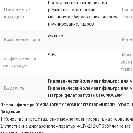
Промышленные предприятия,
Применимые
ремонтные мастерские
Посл
индустрии::
машинного оборудования, энергия
гарант
и минирование, гидрав
фильтр
Компоненты ядра::
Матер
99%
Макс
эффективность
работ
фильтрации::
темпе
Гидравлический элемент фильтра для 
Выделить:
Гидравлический элемент фильтра для 
Патрон фильтра hydac 0160MU020P
Патрон фильтра 0160MU005P 0160MU010P 0160MU020P HYDAC H
Введение
1. Качество и представление можно гарантировать как первона
2. уплотнение диапазона температур -4℃F~212℃F 3.: Уплотнение