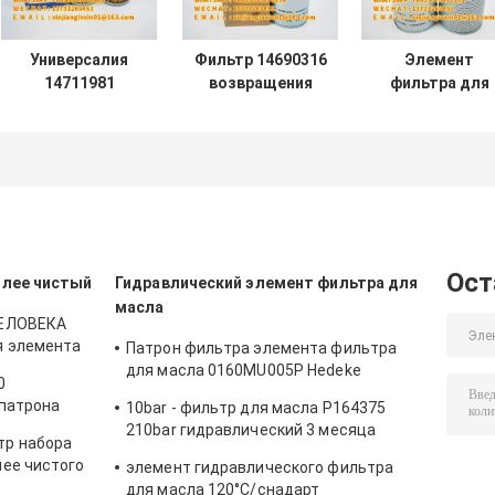
Универсалия
Фильтр 14690316
Элемент
14711981
возвращения
фильтра для
31MH20320
гидравлического
масла PT23545
P550576 патрона
масла
MPG
фильтра R010088
экскаватора
экскаватора
гидравлическая
14569658
гидравлически
пилотная
PT23545-MPG
HF29119 HY909
HF29119
Ост
олее чистый
Гидравлический элемент фильтра для
масла
ЧЕЛОВЕКА
я элемента
Патрон фильтра элемента фильтра
рессора
для масла 0160MU005P Hedeke
0
гидравлический 0160MU010P
 патрона
10bar - фильтр для масла P164375
0160MU020P Hydac
210bar гидравлический 3 месяца
тр набора
гарантии
лее чистого
элемент гидравлического фильтра
для масла 120°C/снадарт