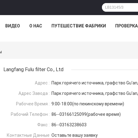
ВИДЕО
О НАС
ПУТЕШЕСТВИЕ ФАБРИКИ
ПРОВЕРКА
ы
Langfang Fulu filter Co., Ltd
Адрес :
Парк горячего источника, графство Gu'an
Адрес Завода :
Парк горячего источника, графство Gu'an
Рабочее Время :
9:00-18:00(по пекинскому времени)
Рабочий Телефон :
86--03166125099(рабочее время)
Факс :
86--03163238603
Контактные Данные
Оставьте вашу заявку