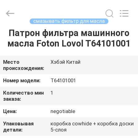
filter
Co.,
Ltd.
All
Rights
смазывать фильтр для масла
Reserved.
Developed
Патрон фильтра машинного
ДОМ
by
ECER
масла Foton Lovol T64101001
ПРОДУКТЫ
Место
Хэбэй Китай
происхождения:
ВИДЕО
Номер модели:
T64101001
О
Количество мин
1
заказа:
НАС
Цена:
negotiable
ПУТЕШЕСТВИЕ
Упаковывая
коробка cowhide + коробка доски
детали:
5-слоя
ФАБРИКИ