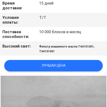
Время
15 дней
доставки:
ПРОВЕРКА
КАЧЕСТВА
Условия
T/T
оплаты:
Поставка
10 000 блоков в месяц
СВЯЖИТЕСЬ
способности:
МЫ
Высокий свет:
,
Фильтр машинного масла T64101001
T64101001
НОВОСТИ
ЛУЧШАЯ ЦЕНА
СЛУЧАИ
КАРТА
САЙТА