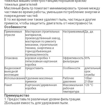
тяжелых машин/электростанций/порошков краски/
тяжелых двигателей
Масляный фильтр помогает минимизировать трение между
частями во время работы, уменьшая потребление энергии и
повреждение частей.
В то же время они также удаляют пыль, частицы и другие
примеси, чтобы защитить двигатель от неисправности.
Особенности:
Применимые
Мастерская строительных
Настраиваемый
Да, да.
отрасли
материалов,
производственный завод,
мастерская по ремонту
механики, строительная
техника, энергетика и
горнодобывающая
промышленность
Опаковка
коровая коробка +
Эффективность
99%
пятислойная картонная
фильтрации
коробка
Видеосюжет
предоставить
Особенности
длительный
выездной
срок
инспекции
службы
Использование
Удаление масляных
Рабочее
10bar-
примеси
давление
210bar
Пакет
Картонная/деревянная
Максимальная
120 °C
коробка
рабочая
температура
Преимущество
1. Предоставьте различные уровни фильтрации.
2Большая емкость для удержания пыли.