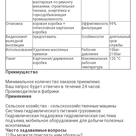
мастерская по ремонту
механики, строительная
техника, энергетика и
горнодобывающая
промышленность
Опаковка
коровая коробка +
Эффективность
99%
пятислойная картонная
фильтрации
коробка
Видеосюжет
предоставить
Особенности
длительный
выездной
срок
инспекции
службы
Использование
Удаление масляных
Рабочее
10bar-
примеси
давление
210bar
Пакет
Картонная/деревянная
Максимальная
120 °C
коробка
рабочая
температура
Преимущество
Минимальное количество заказов приемлемо.
Ваш запрос будет отвечен в течение 24 часов.
Производители и фабрики.
Применение
Сельское хозяйство - сельскохозяйственные машины
Система гидравлического питания грузовиков
Гидравлическая поддержка-гидравлическая система
подъема, мобильное оборудование для добычи полезных
ископаемых
Часто задаваемые вопросы
1) Вы можете прислать нам образцы?