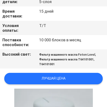
детали:
5-слоя
ПРОВЕРКА
Время
15 дней
доставки:
КАЧЕСТВА
Условия
T/T
оплаты:
СВЯЖИТЕСЬ
Поставка
10 000 блоков в месяц
МЫ
способности:
Высокий свет:
,
Фильтр машинного масла Foton Lovol
НОВОСТИ
,
Фильтр машинного масла T64101001
T64101001
СЛУЧАИ
ЛУЧШАЯ ЦЕНА
КАРТА
САЙТА