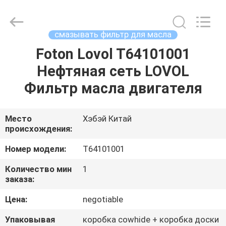
Ltd.
All
Rights
Reserved.
Developed
смазывать фильтр для масла
by
ECER
Foton Lovol T64101001
ДОМ
Нефтяная сеть LOVOL
ПРОДУКТЫ
Фильтр масла двигателя
ВИДЕО
Место
Хэбэй Китай
происхождения:
О
Номер модели:
T64101001
НАС
Количество мин
1
заказа:
ПУТЕШЕСТВИЕ
Цена:
negotiable
ФАБРИКИ
Упаковывая
коробка cowhide + коробка доски