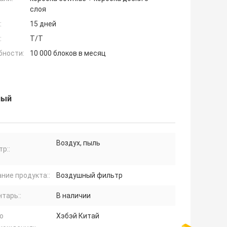
слоя
:
15 дней
:
T/T
бности:
10 000 блоков в месяц
лый
Воздух, пыль
р::
ние продукта::
Воздушный фильтр
тарь::
В наличии
о
Хэбэй Китай