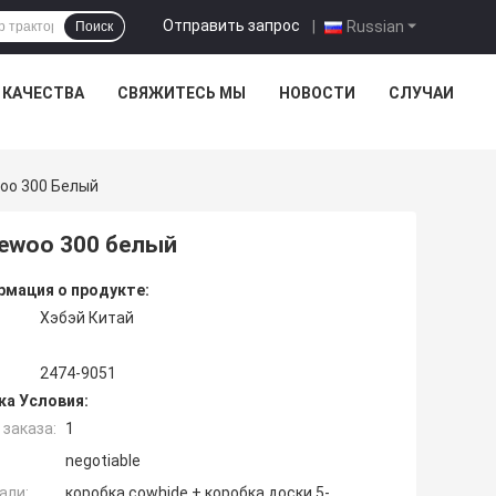
Отправить запрос
|
Russian
Поиск
 КАЧЕСТВА
СВЯЖИТЕСЬ МЫ
НОВОСТИ
СЛУЧАИ
oo 300 Белый
ewoo 300 белый
мация о продукте:
Хэбэй Китай
2474-9051
ка Условия:
заказа:
1
negotiable
али:
коробка cowhide + коробка доски 5-