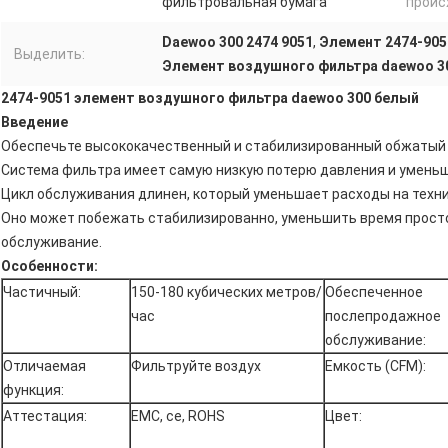
фильтровальная бумага
проис
Daewoo 300 2474 9051
,
Элемент 2474-905
Выделить:
Элемент воздушного фильтра daewoo 3
2474-9051 элемент воздушного фильтра daewoo 300 белый
Введение
Обеспечьте высококачественный и стабилизированный обжатый 
Система фильтра имеет самую низкую потерю давления и умень
Цикл обслуживания длинен, который уменьшает расходы на техн
Оно может побежать стабилизированно, уменьшить время просто
обслуживание.
Особенности:
Частичный:
150-180 кубических метров/
Обеспеченное
час
послепродажное
обслуживание:
Отличаемая
Фильтруйте воздух
Емкость (CFM):
функция:
Аттестация:
EMC, ce, ROHS
Цвет: