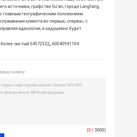
о источника, графстве Gu'an, городе Langfang,
, с главным географическим положением.
луживания клиента во-первых, сперва», с
аправляя идеология, и задушевно будет
,
 более чистый 54572522
A0040941104
вашу заявку
(
0
/ 3000)