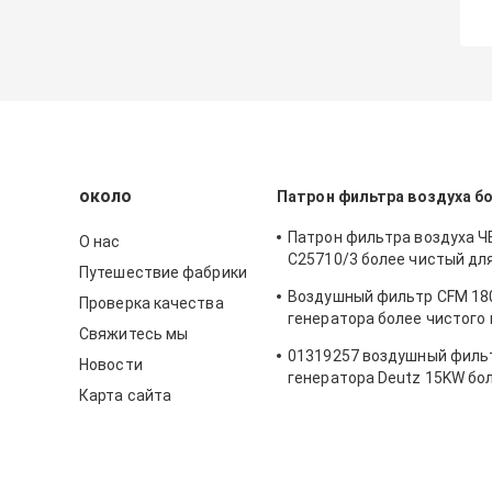
около
Патрон фильтра воздуха б
Патрон фильтра воздуха 
О нас
C25710/3 более чистый дл
Путешествие фабрики
воздушного фильтра комп
Воздушный фильтр CFM 18
Проверка качества
воздуха винта атласа
генератора более чистого
Свяжитесь мы
фильтра воздуха 21377917
01319257 воздушный филь
Новости
генератора Deutz 15KW бо
Карта сайта
патрона фильтра воздуха