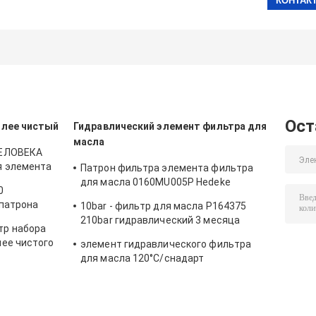
Ост
олее чистый
Гидравлический элемент фильтра для
масла
ЧЕЛОВЕКА
я элемента
Патрон фильтра элемента фильтра
рессора
для масла 0160MU005P Hedeke
0
гидравлический 0160MU010P
 патрона
10bar - фильтр для масла P164375
0160MU020P Hydac
210bar гидравлический 3 месяца
тр набора
гарантии
лее чистого
элемент гидравлического фильтра
для масла 120°C/снадарт
Международной организации
стандартизации фильтра Parker
921999