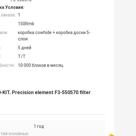
ка Условия:
заказа:
1
150Rmb
али:
коробка cowhide + коробка доски 5-
слоя
:
5 дней
:
Т/Т
бности:
10 000 блоков в месяц
KIT. Precision element F3-550570 filter
1 год
нтия основных