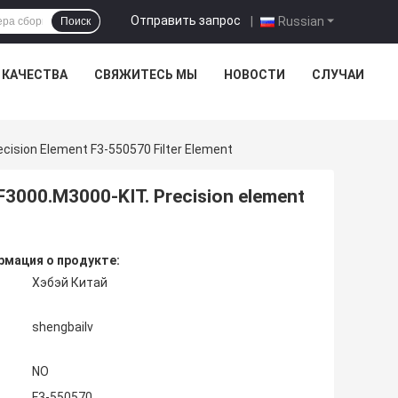
Отправить запрос
|
Russian
Поиск
 КАЧЕСТВА
СВЯЖИТЕСЬ МЫ
НОВОСТИ
СЛУЧАИ
cision Element F3-550570 Filter Element
F3000.M3000-KIT. Precision element
мация о продукте:
Хэбэй Китай
shengbailv
NO
F3-550570