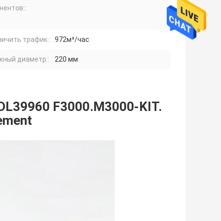
нентов::
ичить трафик::
972м³/час
жный диаметр::
220 мм
 SDL39960 F3000.M3000-KIT.
lement