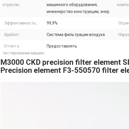
отрасли::
машинного оборудования,
компо
инженерство конструкции, энер
Эффективность::
99,9%
Огран
Appliion::
Система фильтрации воздуха
Нару
Отчет о
Предоставлять
тестировании машин::
M3000 CKD precision filter element
Precision element F3-550570 filter e