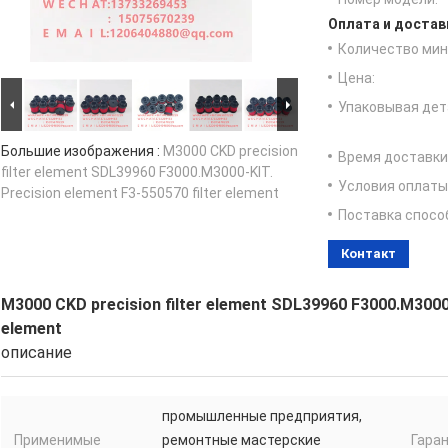
Оплата и достав
Количество мин 
Цена:
Упаковывая дет
Большие изображения :
M3000 CKD precision
Время доставки
filter element SDL39960 F3000.M3000-KIT.
Условия оплаты
Precision element F3-550570 filter element
Поставка спосо
Контакт
M3000 CKD precision filter element SDL39960 F3000.M3000-
element
описание
промышленные предприятия,
Применимые
ремонтные мастерские
Гара