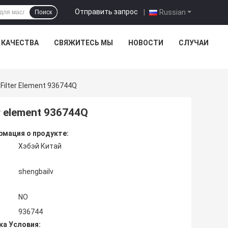
Отправить запрос
|
Russian
Поиск
 КАЧЕСТВА
СВЯЖИТЕСЬ МЫ
НОВОСТИ
СЛУЧАИ
e Filter Element 936744Q
ter element 936744Q
мация о продукте:
Хэбэй Китай
shengbailv
NO
936744
ка Условия: