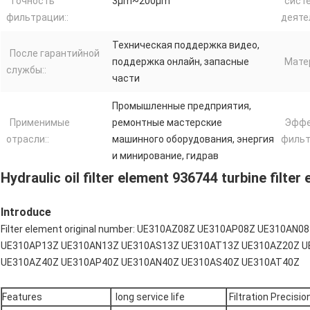
Точность
3μm~200μm
сист
фильтрации::
деяте
Техническая поддержка видео,
После гарантийной
поддержка онлайн, запасные
Матер
службы::
части
Промышленные предприятия,
Применимые
ремонтные мастерские
Эффе
отрасли::
машинного оборудования, энергия
фильт
и минирование, гидрав
Hydraulic oil filter element 936744 turbine filte
Introduce
Filter element original number: UE310AZ08Z UE310AP08Z UE310A
UE310AP13Z UE310AN13Z UE310AS13Z UE310AT13Z UE310AZ20Z U
UE310AZ40Z UE310AP40Z UE310AN40Z UE310AS40Z UE310AT40Z
Features
long service life
Filtration Precision