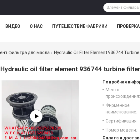
ВИДЕО
О НАС
ПУТЕШЕСТВИЕ ФАБРИКИ
ПРОВЕРКА
ент фильтра для масла
Hydraulic Oil Filter Element 936744 Turbin
Hydraulic oil filter element 936744 turbine fil
Подробная инфор
Место
происхождения:
Фирменное
наименование:
Сертификация:
Номер модели:
Оплата и достав