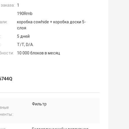
заказа:
1
190Rmb
али:
коробка cowhide + коробка доски 5-
слоя
:
5 дней
:
T/T, D/A.
бности:
10 000 блоков в месяц
36744Q
Фильтр
вные
ненты::