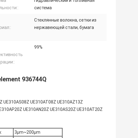
ема
Гидравлический и топливная
льности::
система
Стеклянные волокна, сетки из
иал::
нержавеющей стали, бумага
99%
ктивность
рации::
r element 936744Q
N08Z UE310AS08Z UE310AT08Z UE310AZ13Z
E310AP20Z UE310AN20Z UE310AS20Z UE310AT20Z
:
3μm~200μm