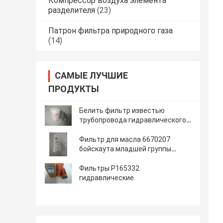
Компрессор воздуха элемента
разделителя
(23)
Патрон фильтра природного газа
(14)
САМЫЕ ЛУЧШИЕ
ПРОДУКТЫ
Белить фильтр известью
трубопровода гидравлического
масла роторный
Фильтр для масла 6670207
бойскаута младшей группы
затяжелителя экскаватора
гидравлический
Фильтры P165332
гидравлические