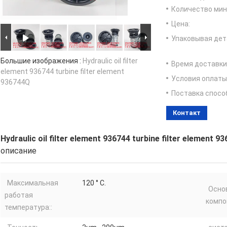
Количество мин 
Цена:
Упаковывая дет
Большие изображения :
Hydraulic oil filter
Время доставки
element 936744 turbine filter element
Условия оплаты
936744Q
Поставка спосо
Контакт
Hydraulic oil filter element 936744 turbine filter element 9
описание
Максимальная
120 ° C.
Осно
работая
компо
температура::