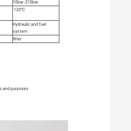
10bar-210bar
g
120°C
Hydraulic and fuel
system
filter
ns and purposes