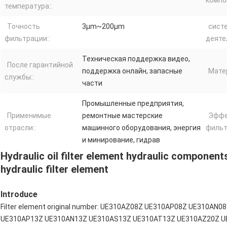
температура::
Точность
3μm~200μm
сист
фильтрации::
деяте
Техническая поддержка видео,
После гарантийной
поддержка онлайн, запасные
Матер
службы::
части
Промышленные предприятия,
Применимые
ремонтные мастерские
Эффе
отрасли::
машинного оборудования, энергия
фильт
и минирование, гидрав
Hydraulic oil filter element hydraulic compone
hydraulic filter element
Introduce
Filter element original number: UE310AZ08Z UE310AP08Z UE310A
UE310AP13Z UE310AN13Z UE310AS13Z UE310AT13Z UE310AZ20Z U