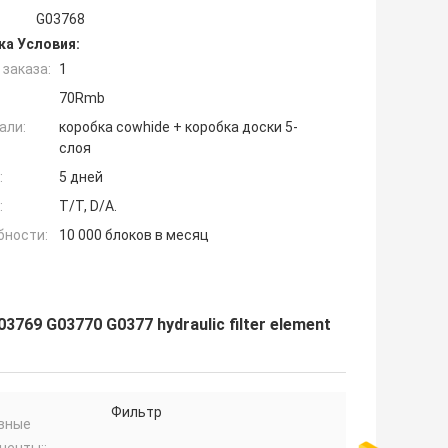
G03768
ка Условия:
заказа:
1
70Rmb
али:
коробка cowhide + коробка доски 5-
слоя
:
5 дней
:
T/T, D/A.
бности:
10 000 блоков в месяц
03769 G03770 G0377 hydraulic filter element
Фильтр
вные
ненты::