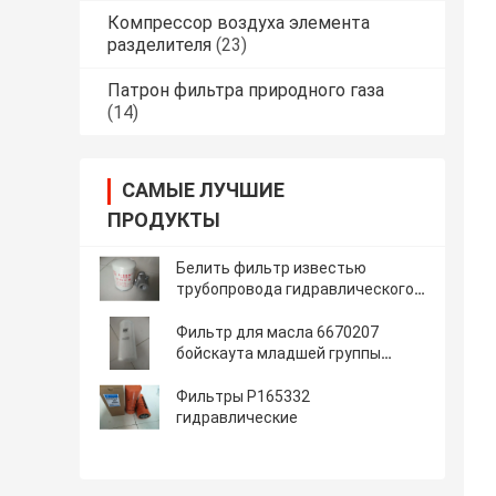
Компрессор воздуха элемента
разделителя
(23)
Патрон фильтра природного газа
(14)
САМЫЕ ЛУЧШИЕ
ПРОДУКТЫ
Белить фильтр известью
трубопровода гидравлического
масла роторный
Фильтр для масла 6670207
бойскаута младшей группы
затяжелителя экскаватора
гидравлический
Фильтры P165332
гидравлические