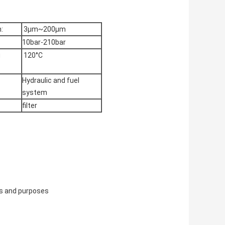
:
3μm~200μm
10bar-210bar
g
120°C
Hydraulic and fuel
system
filter
ns and purposes