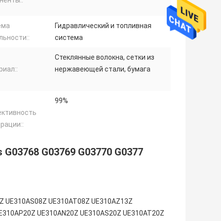
ема
Гидравлический и топливная
льности::
система
Стеклянные волокна, сетки из
иал::
нержавеющей стали, бумага
99%
ктивность
рации::
nts G03768 G03769 G03770 G0377
N08Z UE310AS08Z UE310AT08Z UE310AZ13Z
E310AP20Z UE310AN20Z UE310AS20Z UE310AT20Z