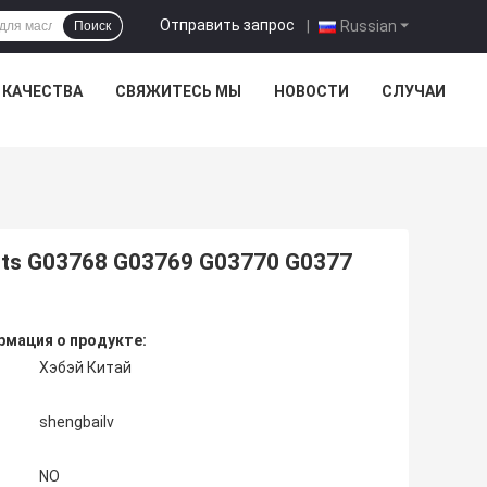
Отправить запрос
|
Russian
Поиск
 КАЧЕСТВА
СВЯЖИТЕСЬ МЫ
НОВОСТИ
СЛУЧАИ
nents G03768 G03769 G03770 G0377
мация о продукте:
Хэбэй Китай
shengbailv
NO