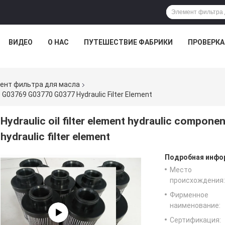
ВИДЕО
О НАС
ПУТЕШЕСТВИЕ ФАБРИКИ
ПРОВЕРКА
ент фильтра для масла
8 G03769 G03770 G0377 Hydraulic Filter Element
Hydraulic oil filter element hydraulic compo
hydraulic filter element
Подробная инфор
Место
происхождения:
Фирменное
наименование:
Сертификация: