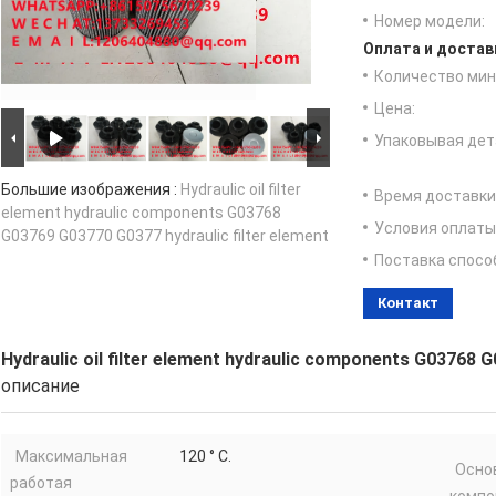
Номер модели:
Оплата и достав
Количество мин 
Цена:
Упаковывая дет
Большие изображения :
Hydraulic oil filter
Время доставки
element hydraulic components G03768
Условия оплаты
G03769 G03770 G0377 hydraulic filter element
Поставка спосо
Контакт
Hydraulic oil filter element hydraulic components G03768 G
описание
Максимальная
120 ° C.
Осно
работая
компо