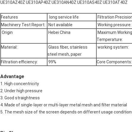
UE310AZ40Z UE310AP40Z UE310AN40Z UE310AS40Z UE310AT40Z
Features
long service life
Filtration Precision
Machinery Test Report:
Not available
Working pressure:
Origin
Hebei China
Maximum Workin
Temperature:
Material:
Glass fiber, stainless
working system:
steel mesh, paper
Filtration efficiency:
99%
Core Components:
Advantage
1. High concentricity
2. Under high pressure
3. Good straightness
4. Made of single-layer or multi-layer metal mesh and filter material
5. The mesh size of the screen depends on different usage conditio