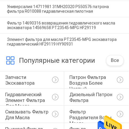
Универсалия 14711981 31MH20320 P550576 патрона
фильтра R010088 гидравлическая пилотная
Фильтр 14690316 возвращения гидравлического масла
экскаватора 14569658 PT23545-MPG HF29119
Элемент фильтра для масла PT23545-MPG экскаватора
гидравлический HF29119 HY90931
Популярные категории
Все
Запчасти 
Патрон Фильтра 
Экскаватора
Воздуха Более 
Чистый
Гидравлический 
Дизельный Патрон 
Элемент Фильтра 
Фильтра
Для Масла
Смазывать Фильтр 
Фильтр 
Для Масла
Разделителя Воды 
Масла
Пылевой Фильтр 
Фильтр 