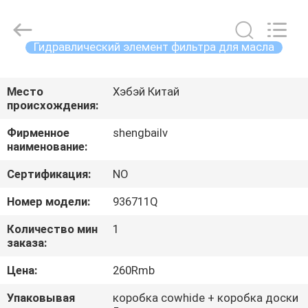
filter
Co.,
Ltd.
All
Rights
Гидравлический элемент фильтра для масла
Reserved.
Developed
ДОМ
by
ECER
Место
Хэбэй Китай
происхождения:
ПРОДУКТЫ
Фирменное
shengbailv
наименование:
ВИДЕО
Сертификация:
NO
О
Номер модели:
936711Q
НАС
Количество мин
1
заказа:
ПУТЕШЕСТВИЕ
Цена:
260Rmb
ФАБРИКИ
Упаковывая
коробка cowhide + коробка доски