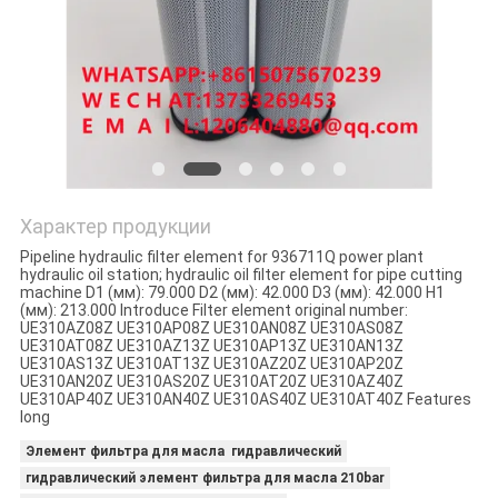
PRIVACY
POLICY
Характер продукции
Pipeline hydraulic filter element for 936711Q power plant
hydraulic oil station; hydraulic oil filter element for pipe cutting
machine D1 (мм): 79.000 D2 (мм): 42.000 D3 (мм): 42.000 H1
(мм): 213.000 Introduce Filter element original number:
UE310AZ08Z UE310AP08Z UE310AN08Z UE310AS08Z
UE310AT08Z UE310AZ13Z UE310AP13Z UE310AN13Z
UE310AS13Z UE310AT13Z UE310AZ20Z UE310AP20Z
UE310AN20Z UE310AS20Z UE310AT20Z UE310AZ40Z
UE310AP40Z UE310AN40Z UE310AS40Z UE310AT40Z Features
long
Элемент фильтра для масла гидравлический
гидравлический элемент фильтра для масла 210bar