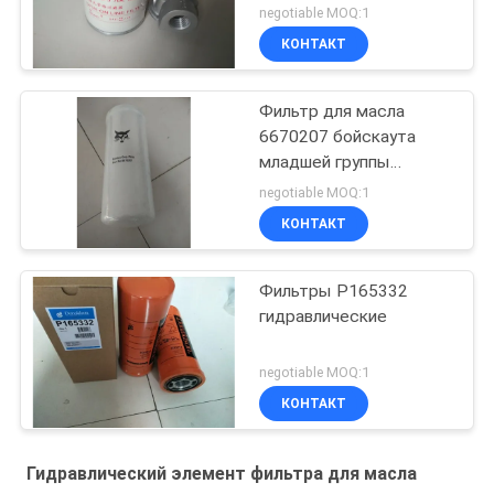
гидравлического масла
negotiable MOQ:1
роторный
КОНТАКТ
Фильтр для масла
6670207 бойскаута
младшей группы
затяжелителя
negotiable MOQ:1
экскаватора
КОНТАКТ
гидравлический
Фильтры P165332
гидравлические
negotiable MOQ:1
КОНТАКТ
Гидравлический элемент фильтра для масла