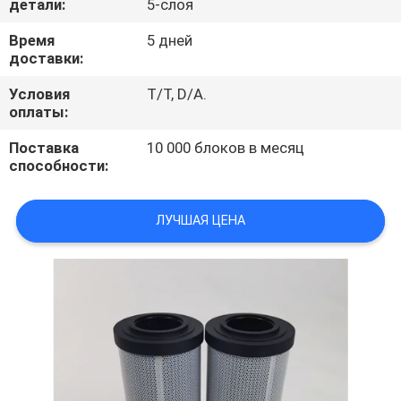
детали:
5-слоя
ПРОВЕРКА
Время
5 дней
доставки:
КАЧЕСТВА
Условия
T/T, D/A.
оплаты:
СВЯЖИТЕСЬ
Поставка
10 000 блоков в месяц
МЫ
способности:
НОВОСТИ
ЛУЧШАЯ ЦЕНА
СЛУЧАИ
КАРТА
САЙТА