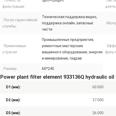
Точность
3μm~200μm
сист
фильтрации::
деяте
Техническая поддержка видео,
После гарантийной
поддержка онлайн, запасные
Матер
службы::
части
Промышленные предприятия,
Применимые
ремонтные мастерские
Эффе
отрасли::
машинного оборудования, энергия
фильт
и минирование, гидрав
Размер:
60*245
Power plant filter element 933136Q hydraulic oil 
D1 (мм):
60.000
D2 (мм):
37.000
D3 (мм):
26.000