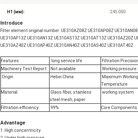
H1 (мм):
245.000
Introduce
Filter element original number: UE310AZ08Z UE310AP08Z UE310A
UE310AP13Z UE310AN13Z UE310AS13Z UE310AT13Z UE310AZ20Z U
UE310AZ40Z UE310AP40Z UE310AN40Z UE310AS40Z UE310AT40Z
Features
long service life
Filtration Precision
Machinery Test Report:
Not available
Working pressure:
Origin
Hebei China
Maximum Workin
Temperature:
Material:
Glass fiber, stainless
working system:
steel mesh, paper
Filtration efficiency:
99%
Core Components:
Advantage
1. High concentricity
2. Under high pressure