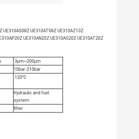
N08Z UE310AS08Z UE310AT08Z UE310AZ13Z
E310AP20Z UE310AN20Z UE310AS20Z UE310AT20Z
:
3μm~200μm
10bar-210bar
g
120°C
Hydraulic and fuel
system
filter