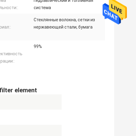
ема
Гидравлический и топливная
льности::
система
Стеклянные волокна, сетки из
иал::
нержавеющей стали, бумага
99%
ктивность
рации::
filter element