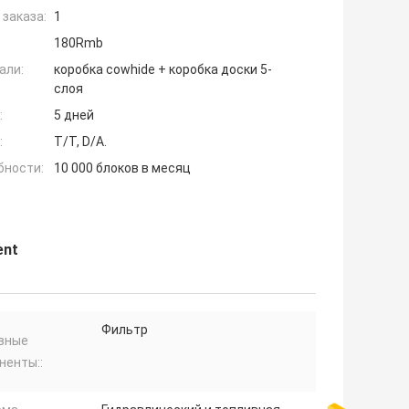
заказа:
1
180Rmb
али:
коробка cowhide + коробка доски 5-
слоя
:
5 дней
:
T/T, D/A.
бности:
10 000 блоков в месяц
ent
Фильтр
вные
ненты::