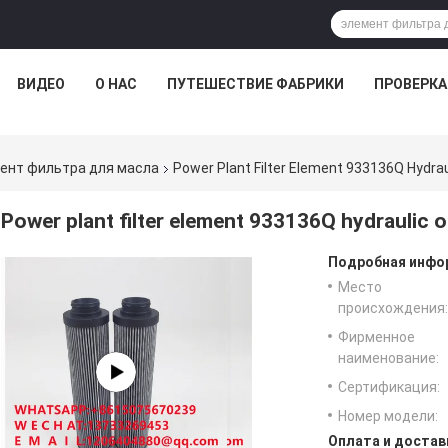
D1 (мм): 56.000 D2 (мм): 56.000 D3 (мм): 33.000 H1 (мм): 214.000
ВИДЕО
О НАС
ПУТЕШЕСТВИЕ ФАБРИКИ
ПРОВЕРКА
ент фильтра для масла
Power Plant Filter Element 933136Q Hydraul
Power plant filter element 933136Q hydraulic oil
Подробная инфор
Место
происхождения:
Фирменное
наименование:
Сертификация:
Номер модели:
Оплата и достав