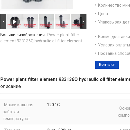
Количество мин 
Цена:
Упаковывая дет
Большие изображения :
Power plant filter
Время доставки
element 933136Q hydraulic oil filter element
Условия оплаты
Поставка спосо
Контакт
Power plant filter element 933136Q hydraulic oil filter elem
описание
Максимальная
120 ° C.
Осно
работая
компо
температура::