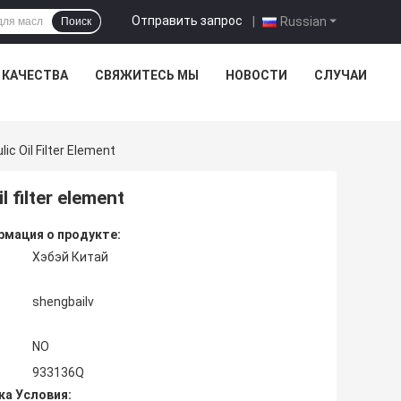
Отправить запрос
|
Russian
Поиск
 КАЧЕСТВА
СВЯЖИТЕСЬ МЫ
НОВОСТИ
СЛУЧАИ
ic Oil Filter Element
 filter element
мация о продукте:
Хэбэй Китай
shengbailv
NO
933136Q
ка Условия: