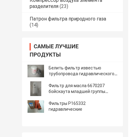
Компрессор воздуха элемента
разделителя
(23)
Патрон фильтра природного газа
(14)
САМЫЕ ЛУЧШИЕ
ПРОДУКТЫ
Белить фильтр известью
трубопровода гидравлического
масла роторный
Фильтр для масла 6670207
бойскаута младшей группы
затяжелителя экскаватора
гидравлический
Фильтры P165332
гидравлические