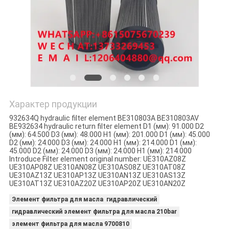
PRIVACY
POLICY
Характер продукции
932634Q hydraulic filter element BE310803A BE310803AV
BE932634 hydraulic return filter element D1 (мм): 91.000 D2
(мм): 64.500 D3 (мм): 48.000 H1 (мм): 201.000 D1 (мм): 45.000
D2 (мм): 24.000 D3 (мм): 24.000 H1 (мм): 214.000 D1 (мм):
45.000 D2 (мм): 24.000 D3 (мм): 24.000 H1 (мм): 214.000
Introduce Filter element original number: UE310AZ08Z
UE310AP08Z UE310AN08Z UE310AS08Z UE310AT08Z
UE310AZ13Z UE310AP13Z UE310AN13Z UE310AS13Z
UE310AT13Z UE310AZ20Z UE310AP20Z UE310AN20Z
Элемент фильтра для масла гидравлический
гидравлический элемент фильтра для масла 210bar
элемент фильтра для масла 9700810