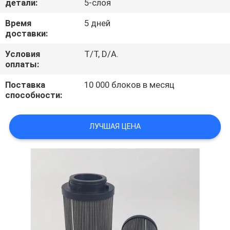
детали:
5-слоя
ПРОВЕРКА
Время
5 дней
доставки:
КАЧЕСТВА
Условия
T/T, D/A.
оплаты:
СВЯЖИТЕСЬ
Поставка
10 000 блоков в месяц
МЫ
способности:
НОВОСТИ
ЛУЧШАЯ ЦЕНА
СЛУЧАИ
КАРТА
САЙТА