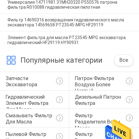
Универсалия 14711981 31MH20320 P550576 патрона
фильтра R010088 гидравлическая пилотная
Фильтр 14690316 возвращения гидравлического масла
экскаватора 14569658 PT23545-MPG HF29119
Элемент фильтра для масла PT23545-MPG экскаватора
гидравлический HF29119 HY90931
Популярные категории
Все
Запчасти 
Патрон Фильтра 
Экскаватора
Воздуха Более 
Чистый
Гидравлический 
Дизельный Патрон 
Элемент Фильтра 
Фильтра
Для Масла
Смазывать Фильтр 
Фильтр 
Для Масла
Разделителя Воды 
Масла
Пылевой Фильтр 
Фильтр 