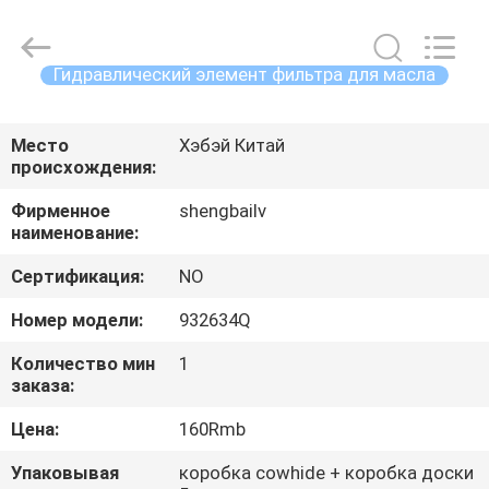
filter
Co.,
Ltd.
All
Rights
Гидравлический элемент фильтра для масла
Reserved.
Developed
ДОМ
by
ECER
Место
Хэбэй Китай
происхождения:
ПРОДУКТЫ
Фирменное
shengbailv
наименование:
ВИДЕО
Сертификация:
NO
О
Номер модели:
932634Q
НАС
Количество мин
1
заказа:
ПУТЕШЕСТВИЕ
Цена:
160Rmb
ФАБРИКИ
Упаковывая
коробка cowhide + коробка доски