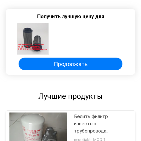
Получить лучшую цену для
Продолжать
Лучшие продукты
Белить фильтр
известью
трубопровода
гидравлического масла
negotiable MOQ:1