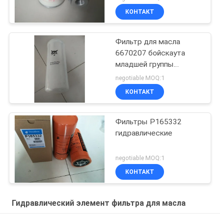
роторный
КОНТАКТ
Фильтр для масла
6670207 бойскаута
младшей группы
затяжелителя
negotiable MOQ:1
экскаватора
КОНТАКТ
гидравлический
Фильтры P165332
гидравлические
negotiable MOQ:1
КОНТАКТ
Гидравлический элемент фильтра для масла