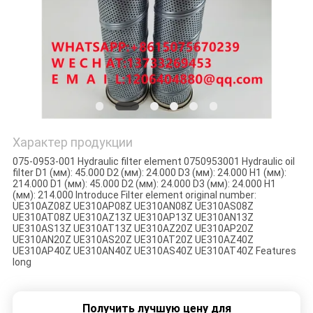
PRIVACY
POLICY
Характер продукции
075-0953-001 Hydraulic filter element 0750953001 Hydraulic oil
filter D1 (мм): 45.000 D2 (мм): 24.000 D3 (мм): 24.000 H1 (мм):
214.000 D1 (мм): 45.000 D2 (мм): 24.000 D3 (мм): 24.000 H1
(мм): 214.000 Introduce Filter element original number:
UE310AZ08Z UE310AP08Z UE310AN08Z UE310AS08Z
UE310AT08Z UE310AZ13Z UE310AP13Z UE310AN13Z
UE310AS13Z UE310AT13Z UE310AZ20Z UE310AP20Z
UE310AN20Z UE310AS20Z UE310AT20Z UE310AZ40Z
UE310AP40Z UE310AN40Z UE310AS40Z UE310AT40Z Features
long
Получить лучшую цену для