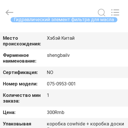
filter
Co.,
Ltd.
All
Rights
Гидравлический элемент фильтра для масла
Reserved.
Developed
ДОМ
by
ECER
Место
Хэбэй Китай
происхождения:
ПРОДУКТЫ
Фирменное
shengbailv
наименование:
ВИДЕО
Сертификация:
NO
О
Номер модели:
075-0953-001
НАС
Количество мин
1
заказа:
ПУТЕШЕСТВИЕ
Цена:
300Rmb
ФАБРИКИ
Упаковывая
коробка cowhide + коробка доски