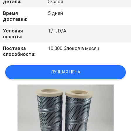
детали:
5-слоя
ПРОВЕРКА
Время
5 дней
доставки:
КАЧЕСТВА
Условия
T/T, D/A.
оплаты:
СВЯЖИТЕСЬ
Поставка
10 000 блоков в месяц
МЫ
способности:
НОВОСТИ
ЛУЧШАЯ ЦЕНА
СЛУЧАИ
КАРТА
САЙТА