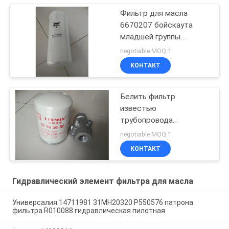
Фильтр для масла
6670207 бойскаута
младшей группы
затяжелителя
negotiable MOQ:1
экскаватора
КОНТАКТ
гидравлический
Белить фильтр
известью
трубопровода
гидравлического масла
negotiable MOQ:1
роторный
КОНТАКТ
Гидравлический элемент фильтра для масла
Универсалия 14711981 31MH20320 P550576 патрона
фильтра R010088 гидравлическая пилотная