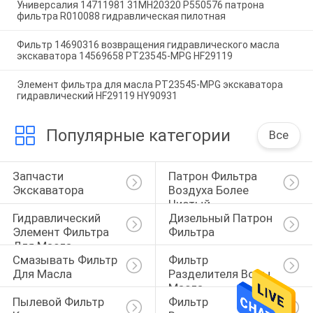
Универсалия 14711981 31MH20320 P550576 патрона
фильтра R010088 гидравлическая пилотная
Фильтр 14690316 возвращения гидравлического масла
экскаватора 14569658 PT23545-MPG HF29119
Элемент фильтра для масла PT23545-MPG экскаватора
гидравлический HF29119 HY90931
Популярные категории
Все
Запчасти 
Патрон Фильтра 
Экскаватора
Воздуха Более 
Чистый
Гидравлический 
Дизельный Патрон 
Элемент Фильтра 
Фильтра
Для Масла
Смазывать Фильтр 
Фильтр 
Для Масла
Разделителя Воды 
Масла
Пылевой Фильтр 
Фильтр 