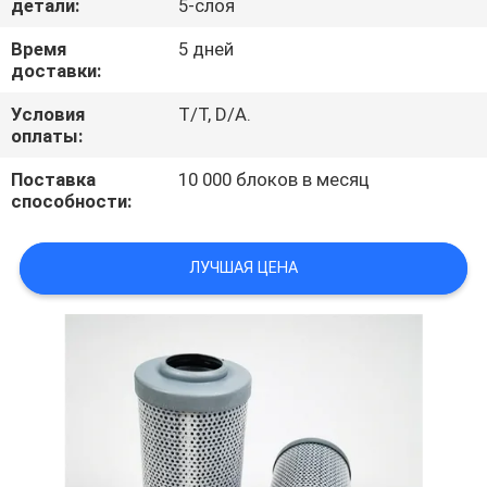
детали:
5-слоя
ПРОВЕРКА
Время
5 дней
доставки:
КАЧЕСТВА
Условия
T/T, D/A.
оплаты:
СВЯЖИТЕСЬ
Поставка
10 000 блоков в месяц
МЫ
способности:
НОВОСТИ
ЛУЧШАЯ ЦЕНА
СЛУЧАИ
КАРТА
САЙТА