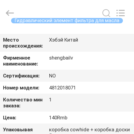
filter
Co.,
Ltd.
All
Rights
Гидравлический элемент фильтра для масла
Reserved.
Developed
ДОМ
by
ECER
Место
Хэбэй Китай
происхождения:
ПРОДУКТЫ
Фирменное
shengbailv
наименование:
ВИДЕО
Сертификация:
NO
О
Номер модели:
4812018071
НАС
Количество мин
1
заказа:
ПУТЕШЕСТВИЕ
Цена:
140Rmb
ФАБРИКИ
Упаковывая
коробка cowhide + коробка доски