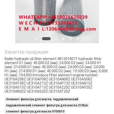
PRIVACY
POLICY
Характер продукции
Roller hydraulic oil filter element 4812018071 hydraulic filter
element D1 (мм): 45.000 D2 (мм): 24.000 D3 (мм): 24.000 H1
(мм): 214.000 D1 (мм): 45.000 D2 (мм): 24.000 D3 (мм): 24.000
H1 (мм): 214.000 D1 (мм): 45.000 D2 (мм): 19.500 D3 (мм): 0.000
H1 (мм): 104.000 Introduce Filter element original number:
UE310AZ08Z UE310AP08Z UE310AN08Z UE310AS08Z
UE310AT08Z UE310AZ13Z UE310AP13Z UE310AN13Z
UE310AS13Z UE310AT13Z UE310AZ20Z UE310AP20Z
UE310AN20Z UE310AS20Z UE310AT20Z
Элемент фильтра для масла гидравлический
гидравлический элемент фильтра для масла 210bar
элемент фильтра для масла 9700810