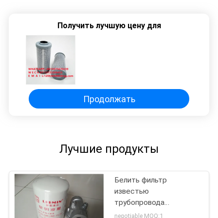
Получить лучшую цену для
Продолжать
Лучшие продукты
Белить фильтр
известью
трубопровода
гидравлического масла
negotiable MOQ:1