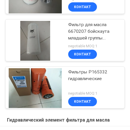
роторный
КОНТАКТ
Фильтр для масла
6670207 бойскаута
младшей группы
затяжелителя
negotiable MOQ:1
экскаватора
КОНТАКТ
гидравлический
Фильтры P165332
гидравлические
negotiable MOQ:1
КОНТАКТ
Гидравлический элемент фильтра для масла