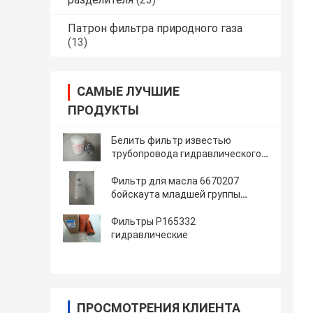
Патрон фильтра природного газа
(13)
САМЫЕ ЛУЧШИЕ
ПРОДУКТЫ
Белить фильтр известью
трубопровода гидравлического
масла роторный
Фильтр для масла 6670207
бойскаута младшей группы
затяжелителя экскаватора
гидравлический
Фильтры P165332
гидравлические
ПРОСМОТРЕНИЯ КЛИЕНТА