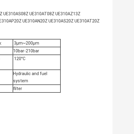
N08Z UE310AS08Z UE310AT08Z UE310AZ13Z
E310AP20Z UE310AN20Z UE310AS20Z UE310AT20Z
:
3μm~200μm
10bar-210bar
g
120°C
Hydraulic and fuel
system
filter