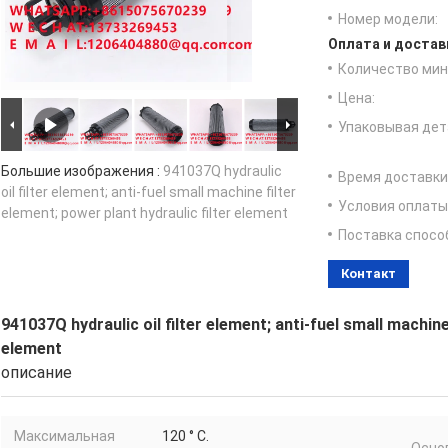
Номер модели:
Оплата и достав
Количество мин 
Цена:
Упаковывая дет
Большие изображения :
941037Q hydraulic
Время доставки
oil filter element; anti-fuel small machine filter
Условия оплаты
element; power plant hydraulic filter element
Поставка спосо
Контакт
941037Q hydraulic oil filter element; anti-fuel small machine
element
описание
Максимальная
120 ° C.
Осно