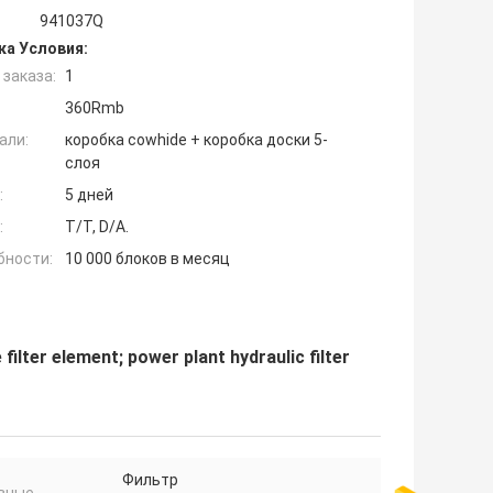
941037Q
ка Условия:
заказа:
1
360Rmb
али:
коробка cowhide + коробка доски 5-
слоя
:
5 дней
:
T/T, D/A.
бности:
10 000 блоков в месяц
 filter element; power plant hydraulic filter
Фильтр
вные