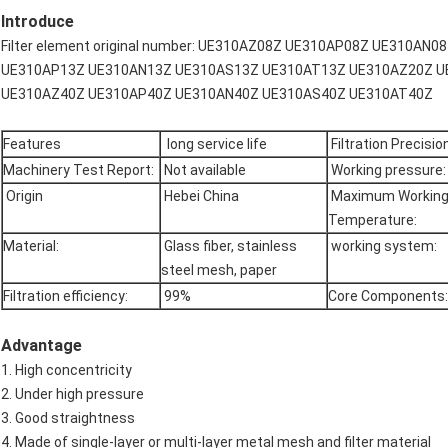
Introduce
Filter element original number: UE310AZ08Z UE310AP08Z UE310A
UE310AP13Z UE310AN13Z UE310AS13Z UE310AT13Z UE310AZ20Z U
UE310AZ40Z UE310AP40Z UE310AN40Z UE310AS40Z UE310AT40Z
Features
long service life
Filtration Precision
Machinery Test Report:
Not available
Working pressure:
Origin
Hebei China
Maximum Workin
Temperature:
Material:
Glass fiber, stainless
working system:
steel mesh, paper
Filtration efficiency:
99%
Core Components:
Advantage
1. High concentricity
2. Under high pressure
3. Good straightness
4. Made of single-layer or multi-layer metal mesh and filter material