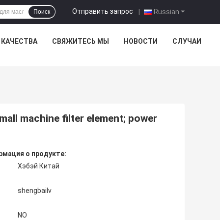
Отправить запрос
|
Russian
Поиск
 КАЧЕСТВА
СВЯЖИТЕСЬ МЫ
НОВОСТИ
СЛУЧАИ
small machine filter element; power
мация о продукте:
Хэбэй Китай
shengbailv
NO