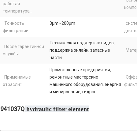
работая
компо
температура::
Точность
3μm~200μm
сист
фильтрации::
деяте
Техническая поддержка видео,
После гарантийной
поддержка онлайн, запасные
Матер
службы::
части
Промышленные предприятия,
Применимые
ремонтные мастерские
Эффе
отрасли::
машинного оборудования, энергия
фильт
и минирование, гидрав
941037Q
 hydraulic filter element