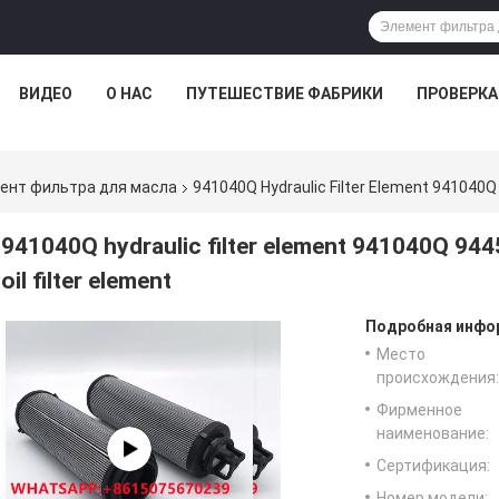
ВИДЕО
О НАС
ПУТЕШЕСТВИЕ ФАБРИКИ
ПРОВЕРКА
ент фильтра для масла
941040Q Hydraulic Filter Element 941040Q
941040Q hydraulic filter element 941040Q 9
oil filter element
Подробная инфор
Место
происхождения:
Фирменное
наименование:
Сертификация:
Номер модели: