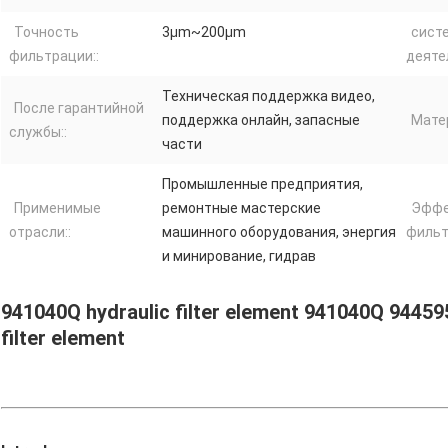
Точность
3μm~200μm
сист
фильтрации::
деяте
Техническая поддержка видео,
После гарантийной
поддержка онлайн, запасные
Матер
службы::
части
Промышленные предприятия,
Применимые
ремонтные мастерские
Эффе
отрасли::
машинного оборудования, энергия
фильт
и минирование, гидрав
941040Q hydraulic filter element 941040Q 94459
filter element