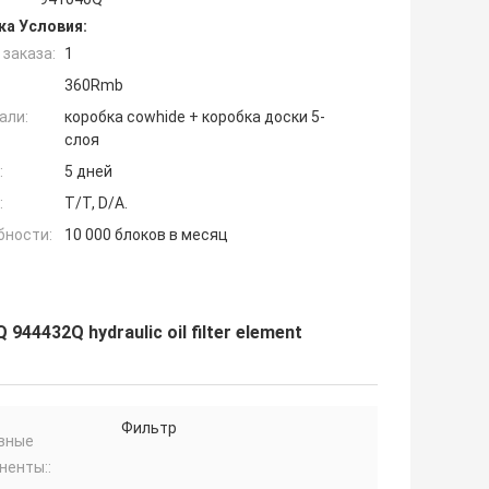
ка Условия:
заказа:
1
360Rmb
али:
коробка cowhide + коробка доски 5-
слоя
:
5 дней
:
T/T, D/A.
бности:
10 000 блоков в месяц
944432Q hydraulic oil filter element
Фильтр
вные
ненты::