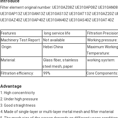
Introduce
Filter element original number: UE310AZ08Z UE310AP08Z UE310A
UE310AP13Z UE310AN13Z UE310AS13Z UE310AT13Z UE310AZ20Z U
UE310AZ40Z UE310AP40Z UE310AN40Z UE310AS40Z UE310AT40Z
Features
long service life
Filtration Precision
Machinery Test Report:
Not available
Working pressure:
Origin
Hebei China
Maximum Workin
Temperature:
Material:
Glass fiber, stainless
working system:
steel mesh, paper
Filtration efficiency:
99%
Core Components:
Advantage
1. High concentricity
2. Under high pressure
3. Good straightness
4. Made of single-layer or multi-layer metal mesh and filter material