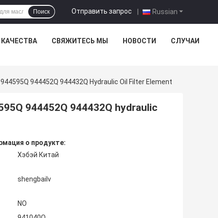
Отправить запрос
|
Russian
Поиск
 КАЧЕСТВА
СВЯЖИТЕСЬ МЫ
НОВОСТИ
СЛУЧАИ
 944595Q 944452Q 944432Q Hydraulic Oil Filter Element
44595Q 944452Q 944432Q hydraulic
мация о продукте:
Хэбэй Китай
shengbailv
NO
941040Q