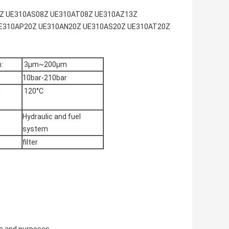
N08Z UE310AS08Z UE310AT08Z UE310AZ13Z
E310AP20Z UE310AN20Z UE310AS20Z UE310AT20Z
:
3μm~200μm
10bar-210bar
g
120°C
Hydraulic and fuel
system
filter