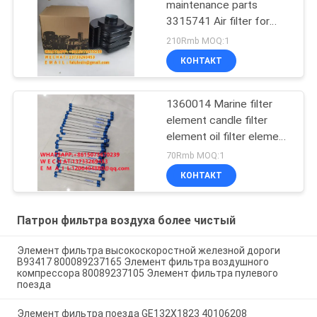
maintenance parts
3315741 Air filter for
diesel generator set
210Rmb MOQ:1
AH1101 snail air filter
КОНТАКТ
element AH1100
1360014 Marine filter
element candle filter
element oil filter element
marine filter element
70Rmb MOQ:1
export quality filter
КОНТАКТ
Патрон фильтра воздуха более чистый
Элемент фильтра высокоскоростной железной дороги
B93417 800089237165 Элемент фильтра воздушного
компрессора 80089237105 Элемент фильтра пулевого
поезда
Элемент фильтра поезда GE132X1823 40106208