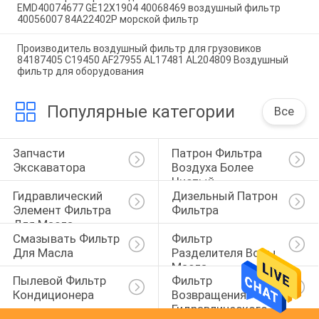
EMD40074677 GE12X1904 40068469 воздушный фильтр
40056007 84A22402P морской фильтр
Производитель воздушный фильтр для грузовиков
84187405 C19450 AF27955 AL17481 AL204809 Воздушный
фильтр для оборудования
Популярные категории
Все
Запчасти 
Патрон Фильтра 
Экскаватора
Воздуха Более 
Чистый
Гидравлический 
Дизельный Патрон 
Элемент Фильтра 
Фильтра
Для Масла
Смазывать Фильтр 
Фильтр 
Для Масла
Разделителя Воды 
Масла
Пылевой Фильтр 
Фильтр 
Кондиционера
Возвращения 
Гидравлического 