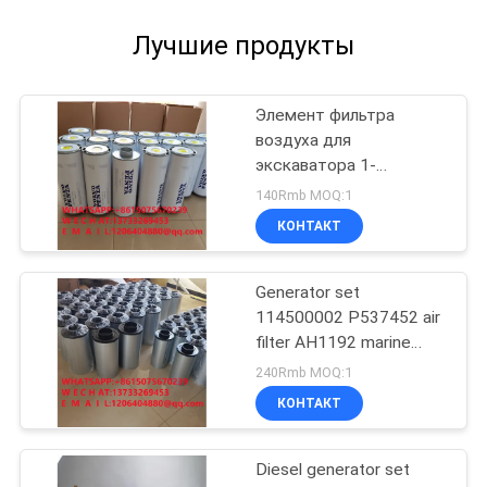
Лучшие продукты
Элемент фильтра
воздуха для
экскаватора 1-
3826215-0 морской
140Rmb MOQ:1
генераторный
КОНТАКТ
комплект элемент
фильтра воздуха 1-
382615
Generator set
машиностроительная
114500002 P537452 air
техника3826215
filter AH1192 marine
PA3555 filter element
240Rmb MOQ:1
96896002
КОНТАКТ
Diesel generator set