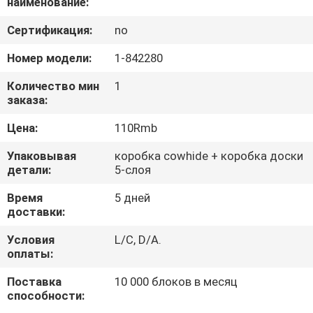
наименование:
ПРОВЕРКА
Сертификация:
no
КАЧЕСТВА
Номер модели:
1-842280
Количество мин
1
СВЯЖИТЕСЬ
заказа:
МЫ
Цена:
110Rmb
Упаковывая
коробка cowhide + коробка доски
НОВОСТИ
детали:
5-слоя
Время
5 дней
СЛУЧАИ
доставки:
Условия
L/C, D/A.
КАРТА
оплаты:
САЙТА
Поставка
10 000 блоков в месяц
способности: