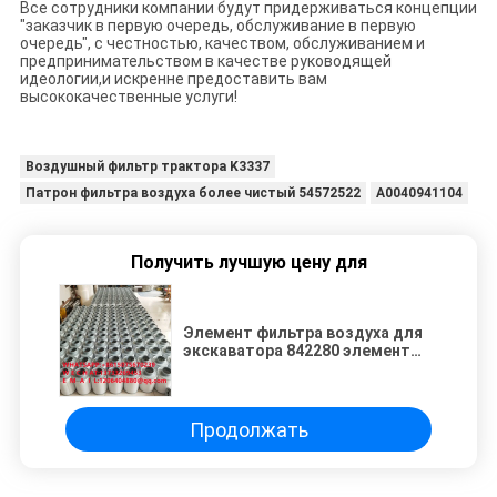
Все сотрудники компании будут придерживаться концепции
"заказчик в первую очередь, обслуживание в первую
очередь", с честностью, качеством, обслуживанием и
предпринимательством в качестве руководящей
идеологии,и искренне предоставить вам
высококачественные услуги!
Воздушный фильтр трактора K3337
Патрон фильтра воздуха более чистый 54572522
A0040941104
Получить лучшую цену для
Элемент фильтра воздуха для
экскаватора 842280 элемент
фильтра, подходящий для
генераторов; морской; элемент
гидравлического фильтра 1-
842280
Продолжать