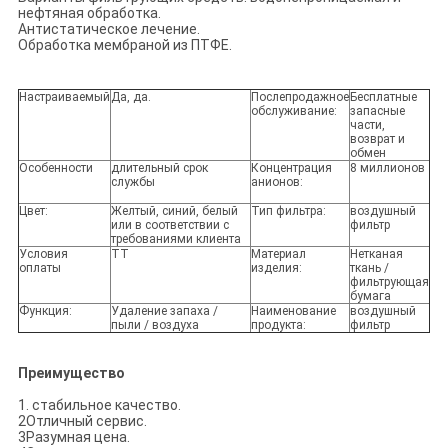
нефтяная обработка.
Антистатическое лечение.
Обработка мембраной из ПТФЕ.
Настраиваемый
Да, да.
Послепродажное
Бесплатные
обслуживание:
запасные
части,
возврат и
обмен
Особенности
длительный срок
Концентрация
8 миллионов
службы
анионов:
Цвет:
Желтый, синий, белый
Тип фильтра:
воздушный
или в соответствии с
фильтр
требованиями клиента
Условия
ТТ
Материал
Нетканая
оплаты
изделия:
ткань /
фильтрующая
бумага
Функция:
Удаление запаха /
Наименование
воздушный
пыли / воздуха
продукта:
фильтр
Преимущество
1. стабильное качество.
2Отличный сервис.
3Разумная цена.