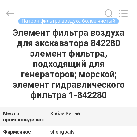
filter
D1 (мм): 195.000 D2 (мм): 105.000 D3 (мм): 100.000 H1 (мм): 710.0
Co.,
Ltd.
All
Rights
Патрон фильтра воздуха более чистый
Reserved.
Developed
by
Элемент фильтра воздуха
ДОМ
ECER
для экскаватора 842280
ПРОДУКТЫ
элемент фильтра,
подходящий для
ВИДЕО
генераторов; морской;
элемент гидравлического
О
фильтра 1-842280
НАС
Место
Хэбэй Китай
ПУТЕШЕСТВИЕ
происхождения:
ФАБРИКИ
Фирменное
shengbailv