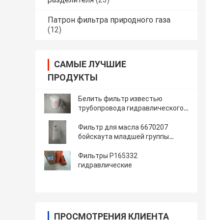
Патрон фильтра природного газа
(12)
САМЫЕ ЛУЧШИЕ
ПРОДУКТЫ
Белить фильтр известью
трубопровода гидравлического
масла роторный
Фильтр для масла 6670207
бойскаута младшей группы
затяжелителя экскаватора
гидравлический
Фильтры P165332
гидравлические
ПРОСМОТРЕНИЯ КЛИЕНТА