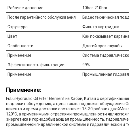
Рабочее давление
10bar-210bar
После гарантийного обслуживания
Видеотехническая подд
Структура
Фильтр картриджа
Цвет
Как показывает картин
Особенности
Долгий срок службы
Применение
Система гидравлическо
Эффективность фильтрации
99%
Применение
Промышленная гидравл
Применение:
FuLu Hydraulic Oil Filter Element из Хэбэй, Китай с сертифика
подлежит обсуждению, а цена также подлежит обсуждению.Он
клиента и время доставки составляет 15-30 рабочих днейМа
120°C, а применимыми отраслями промышленности являются 
энергетика и горнодобывающая промышленность, гидравличес
промышленной гидравлической системы и гидравлической и топ