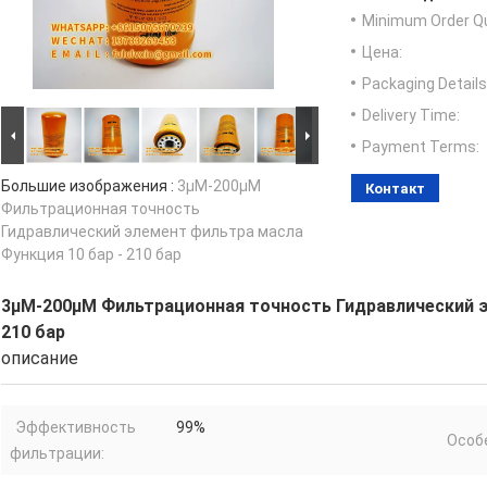
Minimum Order Qu
Цена:
Packaging Details
Delivery Time:
Payment Terms:
Большие изображения :
3μM-200μM
Контакт
Фильтрационная точность
Гидравлический элемент фильтра масла
Функция 10 бар - 210 бар
3μM-200μM Фильтрационная точность Гидравлический э
210 бар
описание
Эффективность
99%
Особ
фильтрации: