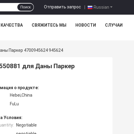
Отправить запрос
|
Russian
Поиск
 КАЧЕСТВА
СВЯЖИТЕСЬ МЫ
НОВОСТИ
СЛУЧАИ
аны Паркер 4700945624 945624
550881 для Даны Паркер
мация о продукте:
Hebei,China
FuLu
а Условия:
antity:
Negotiable
negotiable