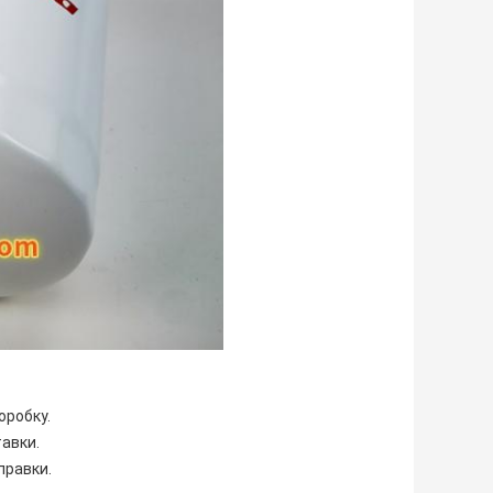
оробку.
авки.
правки.