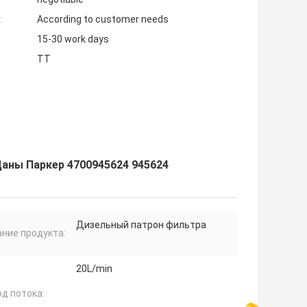
:
According to customer needs
15-30 work days
TT
Даны Паркер 4700945624 945624
Дизельный патрон фильтра
ние продукта:
20L/min
д потока: