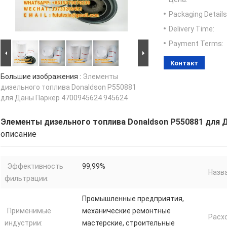
Packaging Details
Delivery Time:
Payment Terms:
Контакт
Большие изображения :
Элементы
дизельного топлива Donaldson P550881
для Даны Паркер 4700945624 945624
Элементы дизельного топлива Donaldson P550881 для 
описание
Эффективность
99,99%
Назва
фильтрации:
Промышленные предприятия,
Применимые
механические ремонтные
Расхо
индустрии:
мастерские, строительные