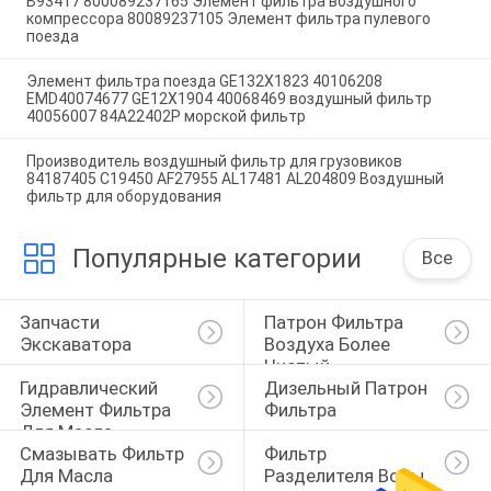
B93417 800089237165 Элемент фильтра воздушного
компрессора 80089237105 Элемент фильтра пулевого
поезда
Элемент фильтра поезда GE132X1823 40106208
EMD40074677 GE12X1904 40068469 воздушный фильтр
40056007 84A22402P морской фильтр
Производитель воздушный фильтр для грузовиков
84187405 C19450 AF27955 AL17481 AL204809 Воздушный
фильтр для оборудования
Популярные категории
Все
Запчасти 
Патрон Фильтра 
Экскаватора
Воздуха Более 
Чистый
Гидравлический 
Дизельный Патрон 
Элемент Фильтра 
Фильтра
Для Масла
Смазывать Фильтр 
Фильтр 
Для Масла
Разделителя Воды 