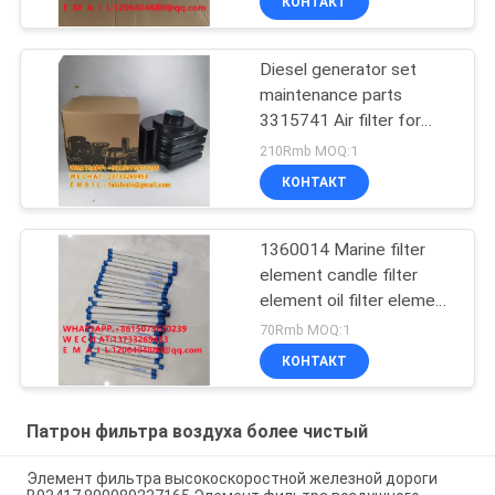
КОНТАКТ
комплект элемент
фильтра воздуха 1-
382615
Diesel generator set
машиностроительная
maintenance parts
техника3826215
3315741 Air filter for
diesel generator set
210Rmb MOQ:1
AH1101 snail air filter
КОНТАКТ
element AH1100
1360014 Marine filter
element candle filter
element oil filter element
marine filter element
70Rmb MOQ:1
export quality filter
КОНТАКТ
Патрон фильтра воздуха более чистый
Элемент фильтра высокоскоростной железной дороги