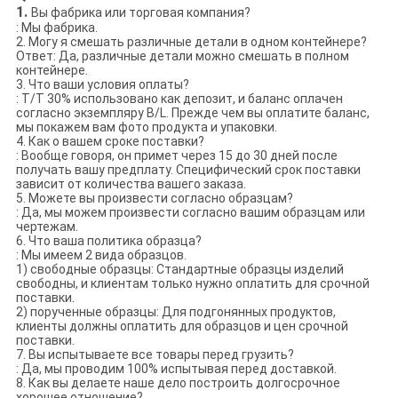
1.
Вы фабрика или торговая компания?
: Мы фабрика.
2. Могу я смешать различные детали в одном контейнере?
Ответ: Да, различные детали можно смешать в полном
контейнере.
3. Что ваши условия оплаты?
: T/T 30% использовано как депозит, и баланс оплачен
согласно экземпляру B/L. Прежде чем вы оплатите баланс,
мы покажем вам фото продукта и упаковки.
4. Как о вашем сроке поставки?
: Вообще говоря, он примет через 15 до 30 дней после
получать вашу предплату. Специфический срок поставки
зависит от количества вашего заказа.
5. Можете вы произвести согласно образцам?
: Да, мы можем произвести согласно вашим образцам или
чертежам.
6. Что ваша политика образца?
: Мы имеем 2 вида образцов.
1) свободные образцы: Стандартные образцы изделий
свободны, и клиентам только нужно оплатить для срочной
поставки.
2) порученные образцы: Для подгонянных продуктов,
клиенты должны оплатить для образцов и цен срочной
поставки.
7. Вы испытываете все товары перед грузить?
: Да, мы проводим 100% испытывая перед доставкой.
8. Как вы делаете наше дело построить долгосрочное
хорошее отношение?