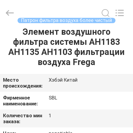
filter
Co.,
Ltd.
All
Rights
Патрон фильтра воздуха более чистый
Reserved.
Developed
by
Элемент воздушного
ДОМ
ECER
фильтра системы AH1183
ПРОДУКТЫ
AH1135 AH1103 фильтрации
воздуха Frega
ВИДЕО
Место
Хэбэй Китай
происхождения:
О
НАС
Фирменное
SBL
наименование:
ПУТЕШЕСТВИЕ
Количество мин
1
заказа:
ФАБРИКИ