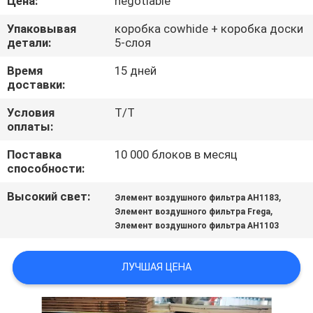
Цена:
negotiable
ПРОВЕРКА
Упаковывая
коробка cowhide + коробка доски
детали:
5-слоя
КАЧЕСТВА
Время
15 дней
доставки:
СВЯЖИТЕСЬ
Условия
T/T
МЫ
оплаты:
Поставка
10 000 блоков в месяц
НОВОСТИ
способности:
Высокий свет:
,
Элемент воздушного фильтра AH1183
СЛУЧАИ
,
Элемент воздушного фильтра Frega
Элемент воздушного фильтра AH1103
КАРТА
ЛУЧШАЯ ЦЕНА
САЙТА