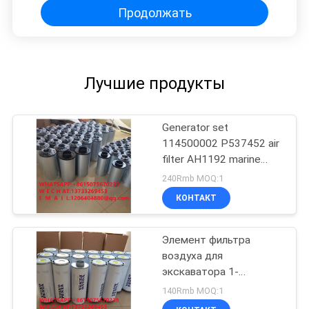
Продолжать
Лучшие продукты
Generator set
114500002 P537452 air
filter AH1192 marine
PA3555 filter element
240Rmb MOQ:1
96896002
КОНТАКТ
Элемент фильтра
воздуха для
экскаватора 1-
3826215-0 морской
140Rmb MOQ:1
генераторный