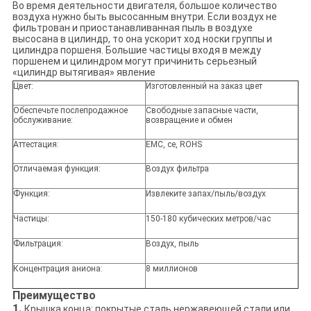
Во время деятельности двигателя, большое количество
воздуха нужно быть высосанным внутри. Если воздух не
фильтрован и приостанавливанная пыль в воздухе
высосана в цилиндр, то она ускорит ход носки группы и
цилиндра поршеня. Большие частицы входя в между
поршенем и цилиндром могут причинить серьезный
«цилиндр вытягивая» явление
Цвет:
Изготовленный на заказ цвет
Обеспечьте послепродажное
Свободные запасные части,
обслуживание:
возвращение и обмен
Аттестация:
EMC, ce, ROHS
Отличаемая функция:
Воздух фильтра
Функция:
Извлеките запах/пыль/воздух
Частицы:
150-180 кубических метров/час
Фильтрация:
Воздух, пыль
Концентрация аниона:
8 миллионов
Преимущество
1.
Крышка конца: покрытые сталь нержавеющей стали или