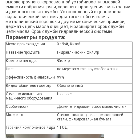
высокопрочного, коррозионной устойчивости, высокой
емкости собрания грязи, хорошего проведения фильтрации
и длинного срока службы. Установленный в цепь масла
гидравлической системы для того чтобы извлечь
металлический порошок и другие механические примеси,
держать цепь масла очищает, и расширяет срок службы
цепи масла. Срок службы гидравлической системы.
Параметры продукта:
Место происхождения
Хэбэй, Китай
Название продукта
Гидравлический фильтр
Компоненты ядра
Фильтр
Цвет
по мере того как шоу изображения
Эффективность фильтрации
99%
Видео- общительн-осмотр
Обеспеченный
Отчет по испытанию
Никакие
машинного оборудования
Особенности
Держите гидравлическое масло чистый
Материал
Стекло - волокно, сетка нержавеющей
стали, фильтровальная бумага
Гарантия компонентов ядра
1 ГОД