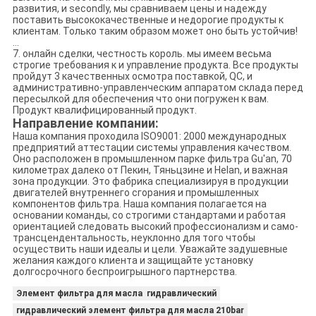
развития, и secondly, мы сравниваем цены и надежду
поставить высококачественные и недорогие продукты к
клиентам. Только таким образом может оно быть устойчив!
…
7. онлайн сделки, честность король. мы имеем весьма
строгие требования к и управление продукта. Все продукты
пройдут 3 качественных осмотра поставкой, QC, и
административно-управленческим аппаратом склада перед
пересылкой для обеспечения что они погружен к вам.
Продукт квалифицированный продукт.
Направление компании:
Наша компания проходила ISO9001: 2000 международных
предприятий аттестации системы управления качеством.
Оно расположен в промышленном парке фильтра Gu'an, 70
километрах далеко от Пекин, Тяньцзине и Helan, и важная
зона продукции. Это фабрика специализируя в продукции
двигателей внутреннего сгорания и промышленных
компонентов фильтра. Наша компания полагается на
основании команды, со строгими стандартами и работая
ориентацией следовать высокий профессионализм и само-
трансцендентальность, неуклонно для того чтобы
осуществить наши идеалы и цели. Уважайте задушевные
желания каждого клиента и защищайте установку
долгосрочного беспроигрышного партнерства.
Элемент фильтра для масла гидравлический
гидравлический элемент фильтра для масла 210bar