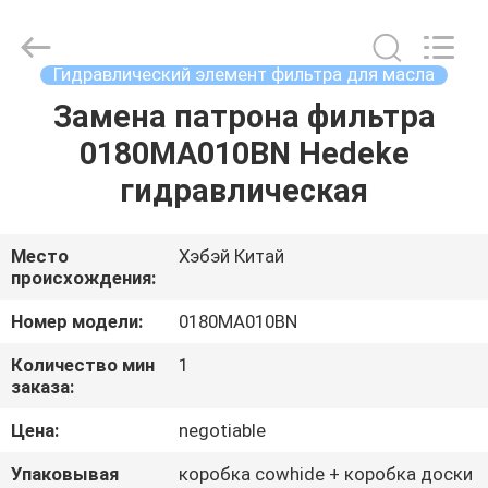
filter
Co.,
Ltd.
All
Rights
Гидравлический элемент фильтра для масла
Reserved.
Developed
Замена патрона фильтра
ДОМ
by
ECER
0180MA010BN Hedeke
ПРОДУКТЫ
гидравлическая
ВИДЕО
Место
Хэбэй Китай
происхождения:
О
Номер модели:
0180MA010BN
НАС
Количество мин
1
заказа:
ПУТЕШЕСТВИЕ
Цена:
negotiable
ФАБРИКИ
Упаковывая
коробка cowhide + коробка доски