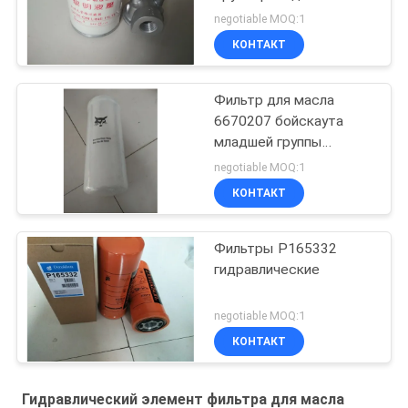
гидравлического масла
negotiable MOQ:1
роторный
КОНТАКТ
Фильтр для масла
6670207 бойскаута
младшей группы
затяжелителя
negotiable MOQ:1
экскаватора
КОНТАКТ
гидравлический
Фильтры P165332
гидравлические
negotiable MOQ:1
КОНТАКТ
Гидравлический элемент фильтра для масла