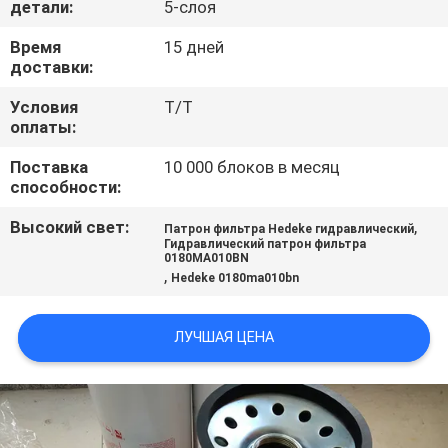
детали:
5-слоя
ПРОВЕРКА
Время
15 дней
доставки:
КАЧЕСТВА
Условия
T/T
оплаты:
СВЯЖИТЕСЬ
Поставка
10 000 блоков в месяц
МЫ
способности:
Высокий свет:
,
Патрон фильтра Hedeke гидравлический
НОВОСТИ
Гидравлический патрон фильтра
0180MA010BN
,
Hedeke 0180ma010bn
СЛУЧАИ
ЛУЧШАЯ ЦЕНА
КАРТА
САЙТА