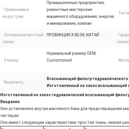
Промышленные предприятия,
Применимые
ремонтные мастерские
Тип м
индустрии::
машинного оборудования, энергия
и минирование, компан
Положение местной
ПРОВИНЦИЯ ХЭБЭЯ, КИТАЙ
Гара
связи::
компо
Нормальный размер OEM,
Размер:
Customzised
Мате
Всасывающий фильтр гидравлического
Выделить:
Изготовленный на заказ всасывающий 
Изготовленный на заказ гидравлический всасывающий фильт
Введение
Оно установлено внутри масляного бака для предотвращения мас
частицах.
Оно имеет следующие характеристики: простая ткань, низкая цена