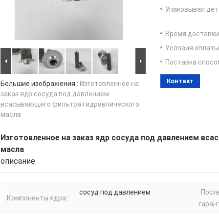
Упаковывая дет
Время доставки
Условия оплаты
Поставка спосо
Контакт
Большие изображения :
Изготовленное на
заказ ядр сосуда под давлением
всасывающего фильтра гидравлического
масла
Изготовленное на заказ ядр сосуда под давлением вс
масла
описание
сосуд под давлением
Посл
Компоненты ядра::
гарант