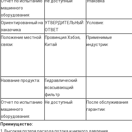
Отчет по испытанию
Не доступный
Упаковка
машинного
оборудования:
Ориентированный на
УТВЕРДИТЕЛЬНЫЙ
Условие:
заказчика
ОТВЕТ
Положение местной
Провинция Хэбэя,
Применимые
связи:
Китай
индустрии:
Название продукта:
Гидравлический
всасывающий
фильтр
Отчет по испытанию
Не доступный
После обслуживания
машинного
гарантии:
оборудования:
Преимущество:
1. Высокая потеря расхода потока и низкого давления