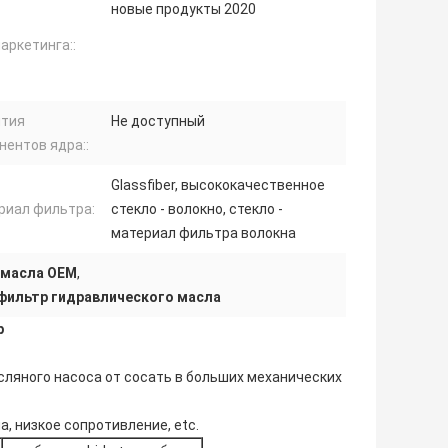
новые продукты 2020
аркетинга::
нтия
Не доступный
нентов ядра::
Glassfiber, высококачественное
риал фильтра:
стекло - волокно, стекло -
материал фильтра волокна
 масла OEM
,
фильтр гидравлического масла
р
ляного насоса от сосать в больших механических
, низкое сопротивление, etc.