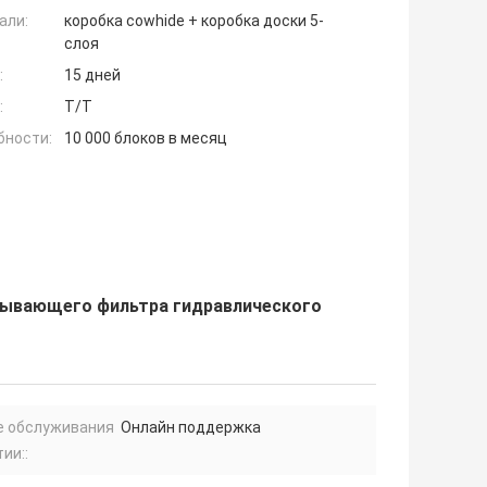
али:
коробка cowhide + коробка доски 5-
слоя
:
15 дней
:
T/T
бности:
10 000 блоков в месяц
асывающего фильтра гидравлического
е обслуживания
Онлайн поддержка
ии::