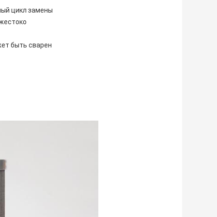
ный цикл замены
 жестоко
жет быть сварен