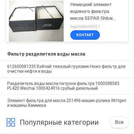
Немецкий элемент
водяного фильтра
масла SEPAR Shibai
01030
negotiable MOQ:1
КОНТАКТ
Фильтр разделителя воды масла
612600081335 Вэйчай тяжелый грузовик Howo фильтр для
очистки нефти и воды
Разделитель воды масла патрона фильтра 1000588583
PL420 Weichai 1000424916 грубый дизельный
Элемент фильтра для масла 251496 машин ролика Wittgen
и машины Хаммера
Популярные категории
Все