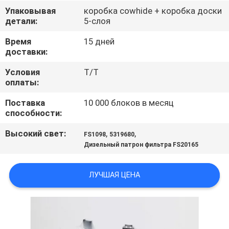
Упаковывая
коробка cowhide + коробка доски
ПРОВЕРКА
детали:
5-слоя
КАЧЕСТВА
Время
15 дней
доставки:
СВЯЖИТЕСЬ
Условия
T/T
оплаты:
МЫ
Поставка
10 000 блоков в месяц
способности:
НОВОСТИ
Высокий свет:
,
,
FS1098
5319680
Дизельный патрон фильтра FS20165
СЛУЧАИ
ЛУЧШАЯ ЦЕНА
КАРТА
САЙТА