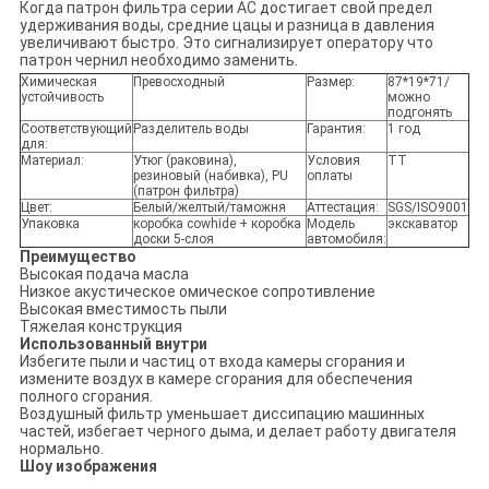
Когда патрон фильтра серии AC достигает свой предел
удерживания воды, средние цацы и разница в давления
увеличивают быстро. Это сигнализирует оператору что
патрон чернил необходимо заменить.
Химическая
Превосходный
Размер:
87*19*71/
устойчивость
можно
подгонять
Соответствующий
Разделитель воды
Гарантия:
1 год
для:
Материал:
Утюг (раковина),
Условия
TT
резиновый (набивка), PU
оплаты
(патрон фильтра)
Цвет:
Белый/желтый/таможня
Аттестация:
SGS/ISO9001
Упаковка
коробка cowhide + коробка
Модель
экскаватор
доски 5-слоя
автомобиля:
Преимущество
Высокая подача масла
Низкое акустическое омическое сопротивление
Высокая вместимость пыли
Тяжелая конструкция
Использованный внутри
Избегите пыли и частиц от входа камеры сгорания и
измените воздух в камере сгорания для обеспечения
полного сгорания.
Воздушный фильтр уменьшает диссипацию машинных
частей, избегает черного дыма, и делает работу двигателя
нормально.
Шоу изображения