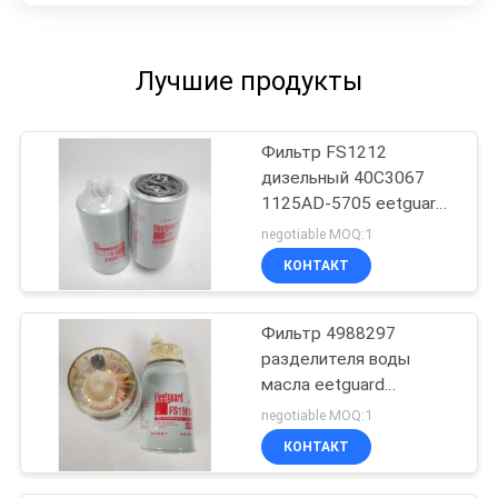
Лучшие продукты
Фильтр FS1212
дизельный 40C3067
1125AD-5705 eetguard
3315843
negotiable MOQ:1
КОНТАКТ
Фильтр 4988297
разделителя воды
масла eetguard
FS19816
negotiable MOQ:1
КОНТАКТ