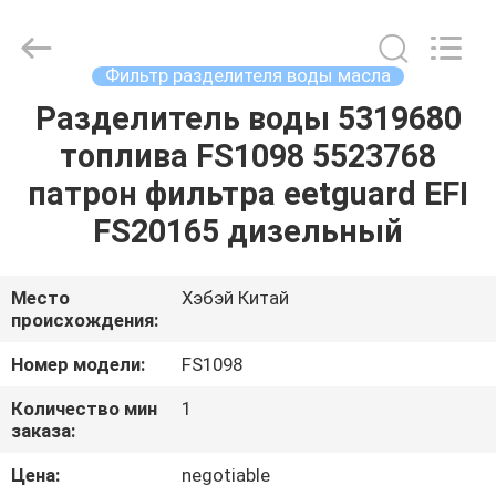
filter
Co.,
Ltd.
All
Rights
Фильтр разделителя воды масла
Reserved.
Developed
by
Разделитель воды 5319680
ДОМ
ECER
топлива FS1098 5523768
ПРОДУКТЫ
патрон фильтра eetguard EFI
FS20165 дизельный
ВИДЕО
Место
Хэбэй Китай
происхождения:
О
НАС
Номер модели:
FS1098
Количество мин
1
ПУТЕШЕСТВИЕ
заказа:
ФАБРИКИ
Цена:
negotiable