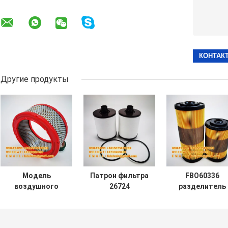
Другие продукты
Модель
Патрон фильтра
FBO60336
воздушного
26724
разделитель
фильтра C1633-1
разъединения
FBO60339
15HP
газа масла 84800
FBO60342
компрессора
26721 84801
FBO60337