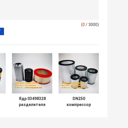
(
0
/ 3000)
Ядр 03498328
DN250
разделителя
компрессор
газа масла
фильтра VM60
воздушного
ядра
фильтра
воздуходувки