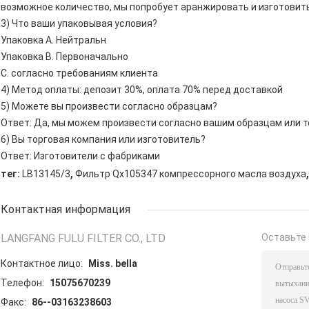
возможное количество, мы попробует аранжировать и изготовить
3) Что ваши упаковывая условия?
Упаковка A. Нейтральн
Упаковка B. Первоначально
C. согласно требованиям клиента
4) Метод оплаты: депозит 30%, оплата 70% перед доставкой
5) Можете вы произвести согласно образцам?
Ответ: Да, мы можем произвести согласно вашим образцам или 
6) Вы торговая компания или изготовитель?
Ответ: Изготовители с фабриками
,
,
тег:
LB13145/3
Фильтр Qx105347 компрессорного масла воздуха
Контактная информация
LANGFANG FULU FILTER CO., LTD
Оставьте 
Контактное лицо:
Miss. bella
Телефон:
15075670239
Факс:
86--03163238603