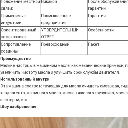
Положение местной
Никакой
После обслуживани
связи:
гарантии:
Применимые
Промышленное
Гарантия:
индустрии:
предприятие
Ориентированный
УТВЕРДИТЕЛЬНЫЙ
Особенности
на заказчика
ОТВЕТ
Сопротивление
Превосходный
Пакет:
ссадины
Преимущество
Мелкие частицы в машинном масле, как механические примеси, п
увеличить чистоту масла и улучшить срок службы двигателя.
Использованный внутри
Эта машина соответствующая для масла очищать смазывая, гидр
хладоагента, машинного масла, масла тяжелого грузовика, масл
шестерни, etc.
Шоу изображения