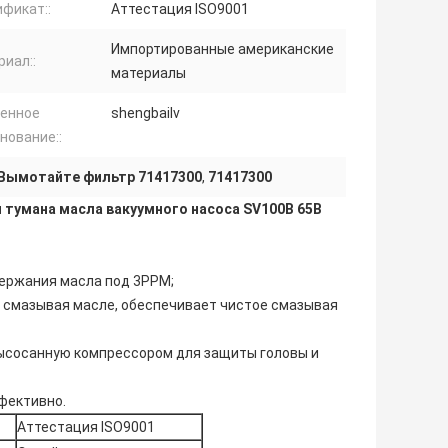
фикат::
Аттестация ISO9001
Импортированные американские
иал::
материалы
енное
shengbailv
нование::
Вымотайте фильтр 71417300
,
71417300
 тумана масла вакуумного насоса SV100B 65B
держания масла под 3PPM;
в смазывая масле, обеспечивает чистое смазывая
ысосанную компрессором для защиты головы и
фективно.
Аттестация ISO9001