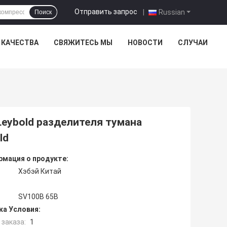
Отправить запрос
|
Russian
Поиск
 КАЧЕСТВА
СВЯЖИТЕСЬ МЫ
НОВОСТИ
СЛУЧАИ
eybold разделителя тумана
ld
мация о продукте:
Хэбэй Китай
SV100B 65B
ка Условия:
заказа:
1