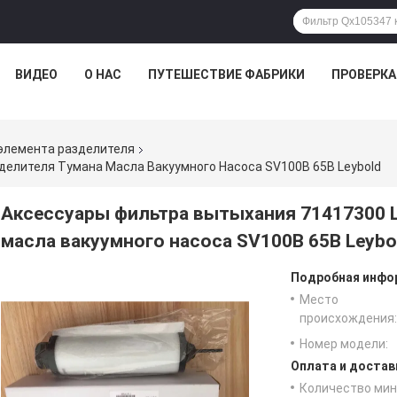
ВИДЕО
О НАС
ПУТЕШЕСТВИЕ ФАБРИКИ
ПРОВЕРКА
элемента разделителя
делителя Тумана Масла Вакуумного Насоса SV100B 65B Leybold
Аксессуары фильтра вытыхания 71417300 L
масла вакуумного насоса SV100B 65B Leybo
Подробная инфор
Место
происхождения:
Номер модели:
Оплата и достав
Количество мин 