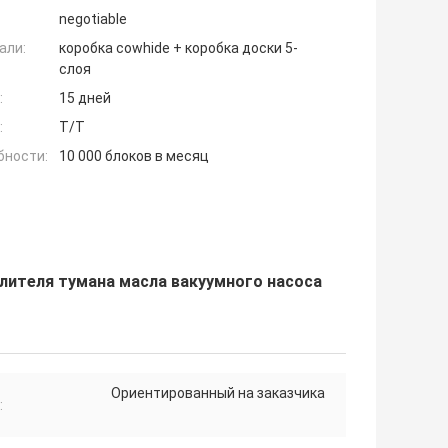
negotiable
али:
коробка cowhide + коробка доски 5-
слоя
:
15 дней
:
T/T
бности:
10 000 блоков в месяц
лителя тумана масла вакуумного насоса
Ориентированный на заказчика
: